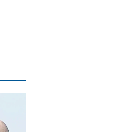
ΟΙΚΟΝΟΜΙΑ
Από 28/8 οι πληρωμές των συντάξεων
– Όλες οι ημερομηνίες ανά ταμείο
9|08|2026 | 8:50
ΕΛΛΑΔΑ
Στα χέρια της ΕΛΑΣ 49χρονος και
37χρονος, μέλη της ρωσόφωνης
μαφίας
9|08|2026 | 8:40
ΕΛΛΑΔΑ
Αττικοβοιωτία: Πώς έγινε η επιχείρηση
διάσωσης στην πυρκαγιά
9|08|2026 | 8:30
ΕΛΛΑΔΑ
Κορυφώνεται η έξοδος των αδειούχων
9|08|2026 | 8:20
ΚΟΣΜΟΣ