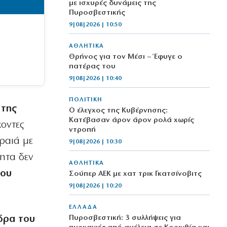
με ισχυρές δυνάμεις της
Πυροσβεστικής
9|08|2026 | 10:50
ΑΘΛΗΤΙΚΑ
Θρήνος για τον Μέσι – Έφυγε ο
πατέρας του
9|08|2026 | 10:40
ΠΟΛΙΤΙΚΗ
 της
Ο έλεγχος της Κυβέρνησης:
Κατέβασαν άρον άρον ρολά χωρίς
οντες
ντροπή
ραιά με
9|08|2026 | 10:30
τητα δεν
ΑΘΛΗΤΙΚΑ
του
Σούπερ ΑΕΚ με χατ τρικ Γκατσίνοβιτς
9|08|2026 | 10:20
ΕΛΛΑΔΑ
δρα του
Πυροσβεστική: 3 συλλήψεις για