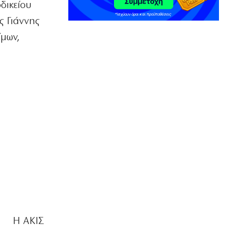
δικείου
ελέγχους και τα όρια της ΑΑΔΕ
ς Γιάννης
9|08|2026 | 9:30
ίμων,
ΕΛΛΑΔΑ
Προσάραξη ιστιοφόρου στην
Αντικέρου: Σώθηκε Γερμανός
τουρίστας
9|08|2026 | 9:20
ΕΛΛΑΔΑ
Αρνητικό το αλκοτέστ του Γερμανού
οδηγού στο σοβαρό τροχαίο με τη
ΔΙΑΣ
9|08|2026 | 9:10
ΚΟΣΜΟΣ
Γερμανία: Ενισχύει την ασφάλεια των
drones μετά από το περιστατικό στη
Λειψία
9|08|2026 | 9:00
Η ΑΚΙΣ