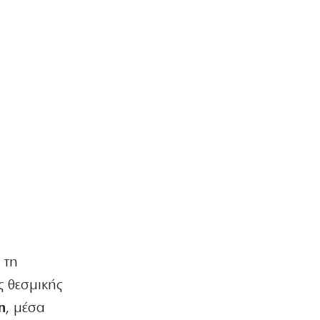
 τη
 θεσμικής
η
, μέσα