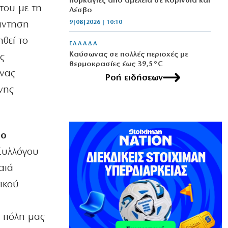
πυρκαγιές από αμέλεια σε Κορινθία και
του με τη
Λέσβο
9|08|2026 | 10:10
νάντηση
θεί το
ΕΛΛΑΔΑ
Καύσωνας σε πολλές περιοχές με
ς
θερμοκρασίες έως 39,5°C
μνας
9|08|2026 | 10:00
Ροή ειδήσεων
νης
ΚΟΣΜΟΣ
Φιντάν: Αμυντική συμφωνία στα
πρότυπα του ΝΑΤΟ από Τουρκία,
Σαουδική Αραβία και Πακιστάν
 ο
9|08|2026 | 9:50
 Συλλόγου
ΕΛΛΑΔΑ
αιά
Πάρος: 4χρονο αγόρι πνίγηκε σε
πισίνα beach bar
ικού
9|08|2026 | 9:40
Η πόλη μας
ΟΙΚΟΝΟΜΙΑ
Πρόστιμα POS: Τι ισχύει με τους