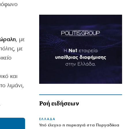
ομόφωνο
Μώραλη
, με
πόλης, με
ικείο
ικό και
ο λιμάνι,
Ροή ειδήσεων
.
ΕΛΛΑΔΑ
Υπό έλεγχο η πυρκαγιά στα Πυργαδίκια