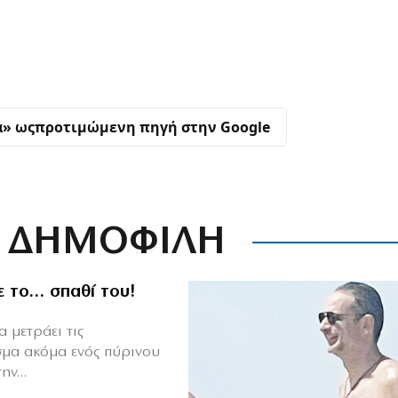
α» ως
προτιμώμενη πηγή στην Google
ΔΗΜΟΦΙΛΗ
ε το… σπαθί του!
 μετράει τις
σμα ακόμα ενός πύρινου
ν...