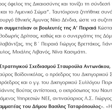
ος όφελος της Δικαιοσύνης και τονίζει τη σύνδεσή 
ό και το Λιμενικό Σώμα”. Ταυτόχρονα ζητήθηκε συ
ουργό Εθνικής Αμυνας Νίκο Δένδια, ώστε να συζητη
η συμμετείχαν οι βουλευτές της Α’ Πειραιά
Κώστα
Θοδωρής Δρίτσας, καθώς και ο συνεργάτης της Δό
αβάντζας, της Β΄ Πειραιά Γιώργος Βρεττάκος, Γιάν
λος, Μιχάλης Λιβανός, Νίνα Κασιμάτη.
 Στρατηγικού Σχεδιασμού Σταυρούλα Αντωνάκου,
ταύρος Βοϊδονικόλας, ο πρόεδρος του Δικηγορικού
πρόεδρος και ο γ.γ. του Δικηγορικού Συλλόγου Πειρ
ιάννης Βούτας αντίστοιχα, ο εκπρόσωπος του Ναυτ
τάμενος Υπηρεσιών ΝΕΕ, αντιναύαρχος Λ.Σ. Γιώργος
γραμματέας του Δήμου Βασίλης Ταταρόπουλος
». «