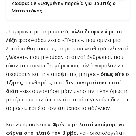
Ζωάρα: Σε «ψαγμένη» παραλία για βουτιές ο
Μητσοτάκης
«Συμφωνώ με τη μουσική,
αλλά διαφωνώ με τη
λέξη
φασολάδα» λέει ο «Τίγρης», που ομιλεί μια
λαϊκή καθαρεύουσα, τη ρέουσα «καθαρή ελληνική
γλώσσα», που μιλούσαν οι απλοί άνθρωποι, που
είχαν τη στοιχειώδη μόρφωση, αλλά «όφειλαν να
ακούσουν και την άποψη της μητρός»
όπως είπε ο
Τζίμης,
το «θηρίο», που
δεν παντρεύτηκε ποτέ
διότι
«είχε συναντήσει μίαν μνηστήν, πλην όμως η
μητέρα του τον έπεισεν ότι αυτή η γυναίκα δεν σου
αρμόζει» και έτσι δεν ευτύχησε το ειδύλλιον.
Και να «μπαίνει»
ο Φρέντυ με λεπτό χιούμορ, να
φέρνει στο πλατό τον Βίρβο,
να «δικαιολογείται»