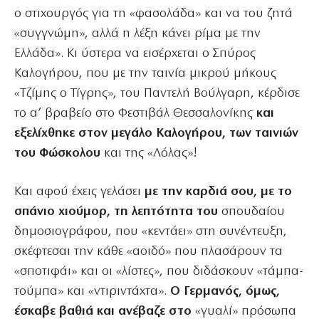
ο στιχουργός για τη «φασολάδα» και να του ζητά
«συγγνώμη», αλλά η λέξη κάνει ρίμα με την
Ελλάδα». Κι ύστερα να εισέρχεται ο Σπύρος
Καλογήρου, που με την ταινία μικρού μήκους
«Τζίμης ο Τίγρης», του Παντελή Βούλγαρη, κέρδισε
το α’ βραβείο στο Φεστιβάλ Θεσσαλονίκης
και
εξελίχθηκε στον μεγάλο Καλογήρου, των ταινιών
του Φώσκολου
και της «Λόλας»!
Και αφού έχεις γελάσει
με την καρδιά σου, με το
σπάνιο χιούμορ, τη λεπτότητα του
σπουδαίου
δημοσιογράφου, που «κεντάει» στη συνέντευξη,
σκέφτεσαι την κάθε «αοιδό» που πλασάρουν τα
«σποτιφάι» και οι «λίστες», που διδάσκουν «τάμπα-
τούμπα» και «ντιριντάχτα».
Ο Γερμανός, όμως,
έσκαβε βαθιά και ανέβαζε στο
«γυαλί» πρόσωπα