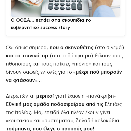
Ο ΟΟΣΑ… πετάει στα σκουπίδια το
κυβερνητικό success story
Oχι όπως σήμερα,
που ο σκηνοθέτης
(στο σινεμά)
και το τεχνικό τιμ
(στο ποδόσφαιρο) θέλουν τους
ηθοποιούς και τους παίκτες «πιόνια» και τους
δίνουν σαφείς εντολές για το «
μέχρι πού μπορούν
να φτάσουν
»…
Διερωτώνται
μερικοί
γιατί έχασε η -πανάκριβη-
Εθνική μας ομάδα ποδοσφαίρου από τις
Ελπίδες
της Ιταλίας. Μα, επειδή όλα πλέον έχουν γίνει
«κουτάκια» και «συστήματα», δηλαδή κολοκύθια
τούμπανα, που έλεγε ο παππούς μου!