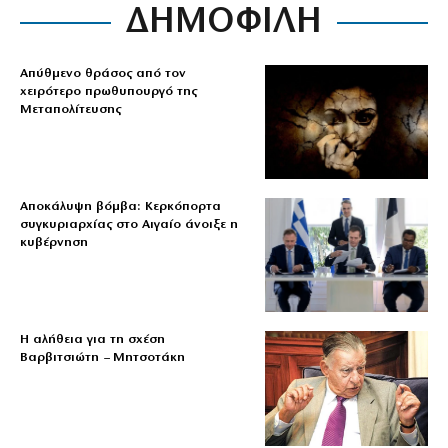
ΔΗΜΟΦΙΛΗ
Απύθμενο θράσος από τον
χειρότερο πρωθυπουργό της
Μεταπολίτευσης
Αποκάλυψη βόμβα: Κερκόπορτα
συγκυριαρχίας στο Αιγαίο άνοιξε η
κυβέρνηση
Η αλήθεια για τη σχέση
Βαρβιτσιώτη – Μητσοτάκη