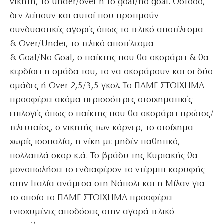
νικητή, το under/over ή το goal/no goal. Ωστόσο,
δεν λείπουν και αυτοί που προτιμούν
συνδυαστικές αγορές όπως το τελικό αποτέλεσμα
& Over/Under, το τελικό αποτέλεσμα
& Goal/No Goal, ο παίκτης που θα σκοράρει & θα
κερδίσει η ομάδα του, το να σκοράρουν και οι δύο
ομάδες ή Over 2,5/3,5 γκολ. Το ΠΑΜΕ ΣΤΟΙΧΗΜΑ
προσφέρει ακόμα περισσότερες στοιχηματικές
επιλογές όπως ο παίκτης που θα σκοράρει πρώτος/
τελευταίος, ο νικητής των κόρνερ, το στοίχημα
χωρίς ισοπαλία, η νίκη με μηδέν παθητικό,
πολλαπλά σκορ κ.ά. Το βράδυ της Κυριακής θα
μονοπωλήσει το ενδιαφέρον το ντέρμπι κορυφής
στην Ιταλία ανάμεσα στη Νάπολι και η Μίλαν για
το οποίο το ΠΑΜΕ ΣΤΟΙΧΗΜΑ προσφέρει
ενισχυμένες αποδόσεις στην αγορά τελικό