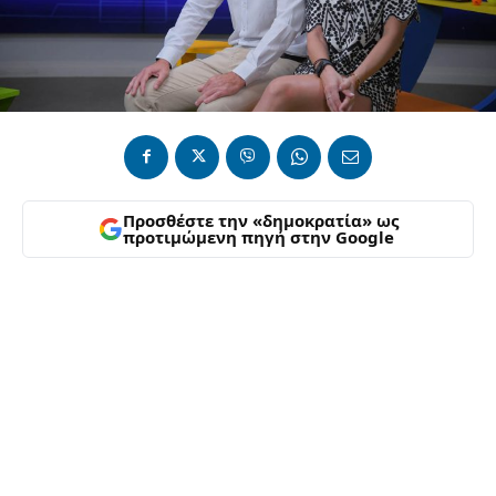
Προσθέστε την «δημοκρατία» ως
προτιμώμενη πηγή στην Google