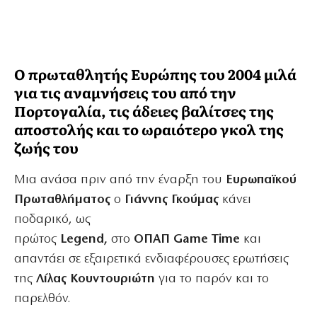
Ο πρωταθλητής Ευρώπης του 2004 μιλά
για τις αναμνήσεις του από την
Πορτογαλία, τις άδειες βαλίτσες της
αποστολής και το ωραιότερο γκολ της
ζωής του
Μια ανάσα πριν από την έναρξη του
Ευρωπαϊκού
Πρωταθλήματος
ο
Γιάννης Γκούμας
κάνει
ποδαρικό, ως
πρώτος
Legend,
στο
ΟΠΑΠ
Game
Time
και
απαντάει σε εξαιρετικά ενδιαφέρουσες ερωτήσεις
της
Λίλας Κουντουριώτη
για το παρόν και το
παρελθόν.