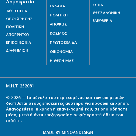
Δημοκρατία
ΕΣΤΙΑ
ΕΛΛΑΔΑ
ΤΑΥΤΟΤΗΤΑ
ΘΕΣΣΑΛΟΝΙΚΗ
ΠΟΛΙΤΙΚΗ
ΟΡΟΙ ΧΡΗΣΗΣ
ΕΛΕΥΘΕΡΙΑ
ΑΠΟΨΕΙΣ
ΠΟΛΙΤΙΚΗ
ΚΟΣΜΟΣ
ΑΠΟΡΡΗΤΟΥ
ΕΠΙΚΟΙΝΩΝΙΑ
ΠΡΩΤΟΣΕΛΙΔΑ
ΔΙΑΦΗΜΙΣΗ
ΟΙΚΟΝΟΜΙΑ
Η ΘΕΣΗ ΜΑΣ
Μ.Η.Τ. 252081
© 2026 — Το σύνολο του περιεχομένου και των υπηρεσιών
διατίθεται στους επισκέπτες αυστηρά για προσωπική χρήση.
Απαγορεύεται η χρήση ή επανεκπομπή του, σε οποιοδήποτε
μέσο, μετά ή άνευ επεξεργασίας, χωρίς γραπτή άδεια του
εκδότη.
MADE BY
MINOANDESIGN