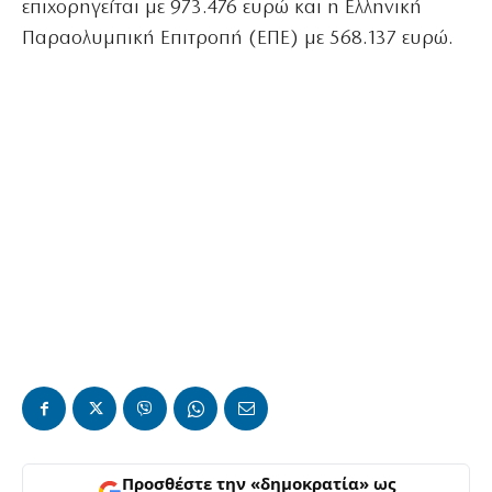
επιχορηγείται με 973.476 ευρώ και η Ελληνική
Παραολυμπική Επιτροπή (ΕΠΕ) με 568.137 ευρώ.
Προσθέστε την «δημοκρατία» ως