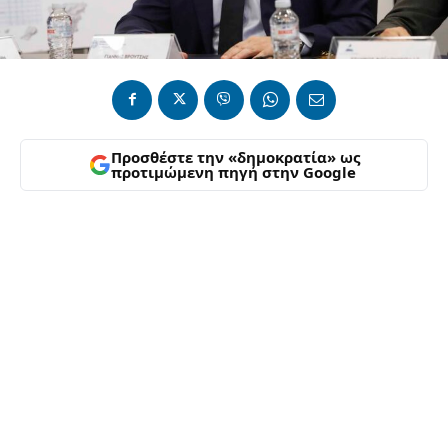
Προσθέστε την «δημοκρατία» ως
προτιμώμενη πηγή στην Google