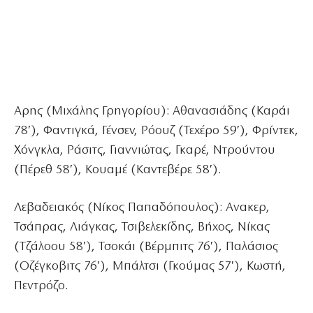
Αρης (Μιχάλης Γρηγορίου): Αθανασιάδης (Καράι
78′), Φαντιγκά, Γένσεν, Ρόουζ (Τεχέρο 59′), Φρίντεκ,
Χόνγκλα, Ράσιτς, Γιαννιώτας, Γκαρέ, Ντρούντου
(Πέρεθ 58′), Κουαμέ (Καντεβέρε 58′).
Λεβαδειακός (Νίκος Παπαδόπουλος): Ανακερ,
Τσάπρας, Λιάγκας, Τσιβελεκίδης, Βήχος, Νίκας
(Τζάλοου 58′), Τσοκάι (Βέρμπιτς 76′), Παλάσιος
(Οζέγκοβιτς 76′), Μπάλτσι (Γκούμας 57′), Κωστή,
Πεντρόζο.