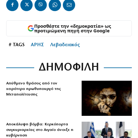
Προσθέστε την «δημοκρατία» ως
προτιμώμενη πηγή στην Google
# TAGS
ΑΡΗΣ
Λεβαδειακός
ΔΗΜΟΦΙΛΗ
Απύθμενο θράσος από τον
χειρότερο πρωθυπουργό της
Μεταπολίτευσης
Αποκάλυψη βόμβα: Κερκόπορτα
συγκυριαρχίας στο Αιγαίο άνοιξε η
κυβέρνηση