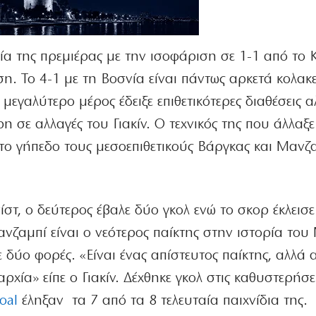
α της πρεμιέρας με την ισοφάριση σε 1-1 από το 
η. Το 4-1 με τη Βοσνία είναι πάντως αρκετά κολακε
 μεγαλύτερο μέρος έδειξε επιθετικότερες διαθέσεις α
ρη σε αλλαγές του Γιακίν. Ο τεχνικός της που άλλαξε
 στο γήπεδο τους μεσοεπιθετικούς Βάργκας και Μανζ
.
στ, ο δεύτερος έβαλε δύο γκολ ενώ το σκορ έκλεισε
νζαμπί είναι ο νεότερος παίκτης στην ιστορία του
δύο φορές. «Είναι ένας απίστευτος παίκτης, αλλά 
αρχία» είπε ο Γιακίν. Δέχθηκε γκολ στις καθυστερήσε
oal
έληξαν τα 7 από τα 8 τελευταία παιχνίδια της.