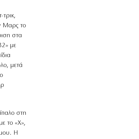
ΠΟΛΙΤΙΚΗ
Ντόρα: Αμηχανία για την
-τρικ,
υποψηφιότητά της
8|08|2026 | 13:30
ν Μαρς το
ριση στα
ΠΟΛΙΤΙΚΗ
Φέρτε πίσω τώρα τους Patriot από τη
32» με
Σαουδική Αραβία, κύριε Μητσοτάκη!
ίδια
8|08|2026 | 13:00
λο, μετά
ΑΘΛΗΤΙΚΑ
 ο
Το Ελεγκτικό Συνέδριο ακύρωσε τον
διαγωνισμό ενεργειακής αναβάθμισης
ερ
για το ΣΕΦ
8|08|2026 | 12:30
ΕΛΛΑΔΑ
τίπαλο στη
Ένοχη σιωπή Μαξίμου για τις μπίζνες
Γάλλων – Ερντογάν που αποκάλυψε η
με το «Χ»,
«δ»
σμου. Η
8|08|2026 | 12:30