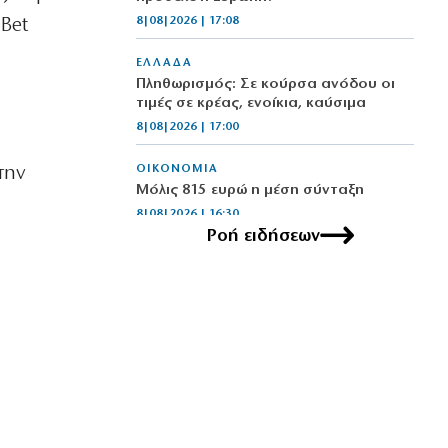
8|08|2026 | 17:08
-Bet
ΕΛΛΑΔΑ
Πληθωρισμός: Σε κούρσα ανόδου οι
τιμές σε κρέας, ενοίκια, καύσιμα
8|08|2026 | 17:00
ΟΙΚΟΝΟΜΙΑ
την
Μόλις 815 ευρώ η μέση σύνταξη
8|08|2026 | 16:30
Ροή ειδήσεων
ΕΛΛΑΔΑ
Κύκλωμα διακινούσε ναρκωτικά σε
Αττική και Πανεπιστημιούπολη
(βίντεο)
8|08|2026 | 16:10
ΟΙΚΟΝΟΜΙΑ
Περικοπές 126 εκατ. για αποθήκευση
ενέργειας
8|08|2026 | 16:00