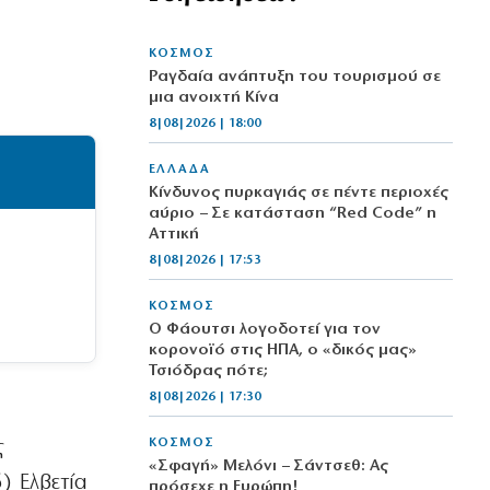
ΚΟΣΜΟΣ
Ραγδαία ανάπτυξη του τουρισμού σε
μια ανοιχτή Κίνα
8|08|2026 | 18:00
ΕΛΛΑΔΑ
Κίνδυνος πυρκαγιάς σε πέντε περιοχές
αύριο – Σε κατάσταση “Red Code” η
Αττική
8|08|2026 | 17:53
ΚΟΣΜΟΣ
Ο Φάουτσι λογοδοτεί για τον
κορονοϊό στις ΗΠΑ, ο «δικός μας»
Τσιόδρας πότε;
8|08|2026 | 17:30
ΚΟΣΜΟΣ
ς
«Σφαγή» Μελόνι – Σάντσεθ: Ας
) Ελβετία
πρόσεχε η Ευρώπη!