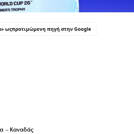
α» ως
προτιμώμενη πηγή στην Google
ία – Καναδάς