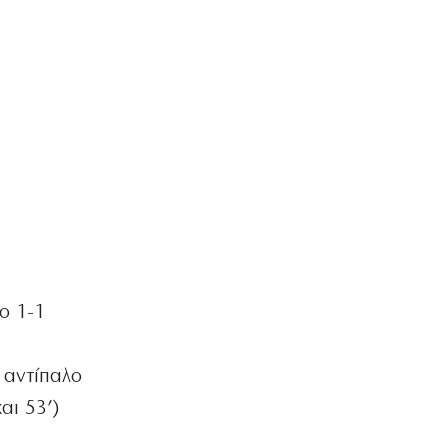
ΕΛΛΑΔΑ
Έβρος: Χειροπέδες σε τρεις
αλλοδαπούς διακινητές
λαθρομεταναστών
8|08|2026 | 14:40
ΠΟΛΙΤΙΚΗ
Προκαλεί ο Αδωνις: «Θα καταγράφω
τους πάντες…»
8|08|2026 | 14:30
ΠΟΛΙΤΙΚΗ
Επιμένει το ΠΑΣΟΚ για τα «σπιτάκια
ανακύκλωσης»
ο 1-1
8|08|2026 | 14:00
ΕΛΛΑΔΑ
Αγριος ξυλοδραμός γιατρού στον
 αντίπαλο
«Ερυθρό Σταυρό» από ασθενή
αι 53’)
8|08|2026 | 13:40