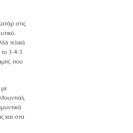
ΟΙΚΟΝΟΜΙΑ
Ο ΟΟΣΑ… πετάει στα σκουπίδια το
Κατάρ στις
κυβερνητικό success story
8|08|2026 | 15:51
υτικό.
λλά τελικά
ΕΛΛΑΔΑ
Πάτρα: Χειροπέδες σε 14χρονο εξπέρ
 το 3-4-3
στις διαρρήξεις σπιτιών
αμπί, που
8|08|2026 | 15:48
ΕΛΛΑΔΑ
Λυκαβηττός: Σε 57χρονη αγνοούμενη
από την Κυψέλη ανήκει η σορός
 με
8|08|2026 | 15:15
 Μουντιάλ,
ΠΟΛΙΤΙΚΗ
αμυντικά
Άρειος Πάγος: Στο αρχείο παραμένουν
ις και στα
οι υποκλοπές
8|08|2026 | 15:00