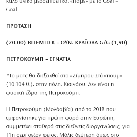
καλό υλικό μεσοεπιθετικά. «Πάμε» με το Goal –
Goal.
ΠΡΟΤΑΣΗ
(20.00)
ΒΙΤΕΜΠΣΚ – ΟΥΝ. ΚΡΑΪΟΒΑ
G/G
(1,90)
ΠΕΤΡΟΚΟΥΜΠ – ΕΓΝΑΤΙΑ
*Το ματς θα διεξαχθεί στο «Ζίμπρου Στέιντιουμ»
(10.104 θ.), στην πόλη. Κισινάου. Δεν είναι η
φυσική έδρα της Πετροκούμπ.
Η Πετροκούμπ (Μολδαβία) από το 2018 που
εμφανίστηκε για πρώτη φορά στην Ευρώπη,
συμμετέχει σταθερά στις διεθνείς διοργανώσεις, για
11η σερί σεζόν φέτος. Μόλις δεύτερη όμως στο