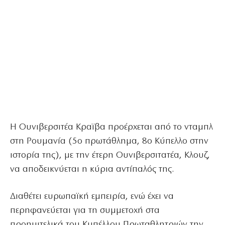
Η Ουνιβερσιτέα Κραϊβα προέρχεται από το νταμπλ
στη Ρουμανία (5ο πρωτάθλημα, 8ο Κύπελλο στην
ιστορία της), με την έτερη Ουνιβερσιτατέα, Κλουζ,
να αποδεικνύεται η κύρια αντίπαλός της.
Διαθέτει ευρωπαϊκή εμπειρία, ενώ έχει να
περηφανεύεται για τη συμμετοχή στα
προημιτελικά του Κυπέλλου Πρωταθλητριών την