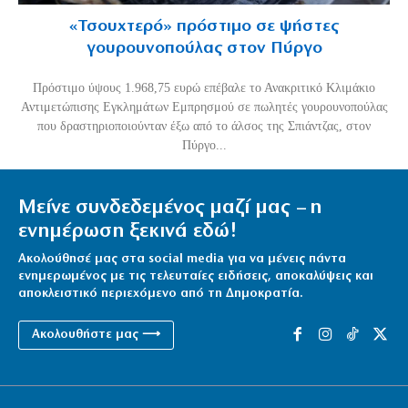
«Τσουχτερό» πρόστιμο σε ψήστες
γουρουνοπούλας στον Πύργο
Πρόστιμο ύψους 1.968,75 ευρώ επέβαλε το Ανακριτικό Κλιμάκιο
Αντιμετώπισης Εγκλημάτων Εμπρησμού σε πωλητές γουρουνοπούλας
που δραστηριοποιούνταν έξω από το άλσος της Σπιάντζας, στον
Πύργο...
Μείνε συνδεδεμένος μαζί μας – η
ενημέρωση ξεκινά εδώ!
Ακολούθησέ μας στα social media για να μένεις πάντα
ενημερωμένος με τις τελευταίες ειδήσεις, αποκαλύψεις και
αποκλειστικό περιεχόμενο από τη Δημοκρατία.
Ακολουθήστε μας ⟶