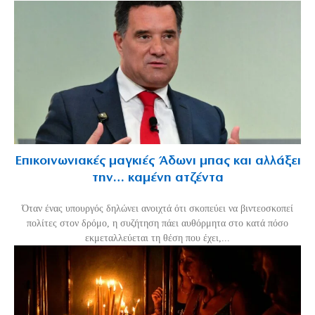
Επικοινωνιακές μαγκιές Άδωνι μπας και αλλάξει
την… καμένη ατζέντα
Όταν ένας υπουργός δηλώνει ανοιχτά ότι σκοπεύει να βιντεοσκοπεί
πολίτες στον δρόμο, η συζήτηση πάει αυθόρμητα στο κατά πόσο
εκμεταλλεύεται τη θέση που έχει,...