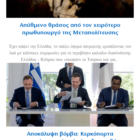
Απύθμενο θράσος από τον χειρότερο
πρωθυπουργό της Μεταπολίτευσης
Έχει κάψει την Ελλάδα, το παίζει όψιμα πατριώτης εμπαίζοντας τον
λαό με κάλπικες συμφωνίες για το περιβόητο καλώδιο διασύνδεσης
Ελλάδας - Κύπρου που «έκοψαν» οι Τούρκοι και για...
Αποκάλυψη βόμβα: Κερκόπορτα