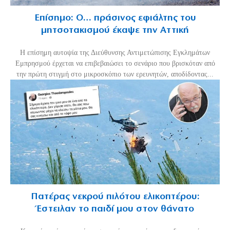
Επίσημο: Ο… πράσινος εφιάλτης του
μητσοτακισμού έκαψε την Αττική
Η επίσημη αυτοψία της Διεύθυνσης Αντιμετώπισης Εγκλημάτων
Εμπρησμού έρχεται να επιβεβαιώσει το σενάριο που βρισκόταν από
την πρώτη στιγμή στο μικροσκόπιο των ερευνητών, αποδίδοντας...
Πατέρας νεκρού πιλότου ελικοπτέρου:
Έστειλαν το παιδί μου στον θάνατο