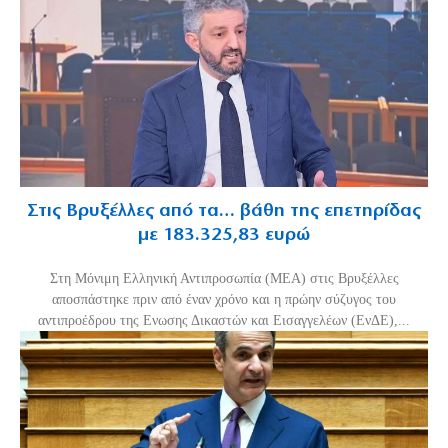
Στις Βρυξέλλες από τα… βάθη της επετηρίδας
με 183.325,83 ευρώ
Στη Μόνιμη Ελληνική Αντιπροσωπία (ΜΕΑ) στις Βρυξέλλες
αποσπάστηκε πριν από έναν χρόνο και η πρώην σύζυγος του
αντιπροέδρου της Ενωσης Δικαστών και Εισαγγελέων (ΕνΔΕ),...