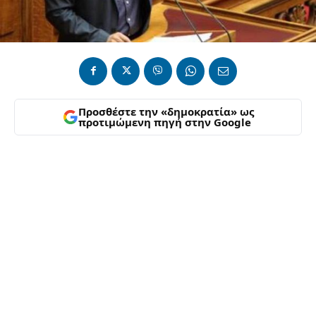
Προσθέστε την «δημοκρατία» ως
προτιμώμενη πηγή στην Google