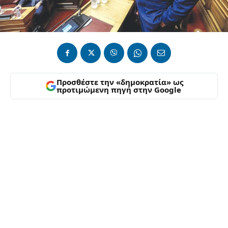
Προσθέστε την «δημοκρατία» ως
προτιμώμενη πηγή στην Google