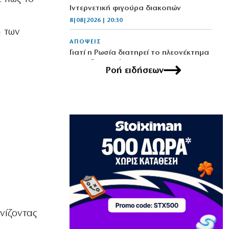
Ιντερνετική φιγούρα διακοπών
8|08|2026 | 20:30
η των
ΑΠΟΨΕΙΣ
Γιατί η Ρωσία διατηρεί το πλεονέκτημα
στην Ουκρανία
Ροή ειδήσεων
8|08|2026 | 20:00
ΚΟΣΜΟΣ
Θα γίνει η «Συμφωνία της Μέκκας» το
Μουσουλμανικό ΝΑΤΟ;
8|08|2026 | 19:34
ΑΠΟΨΕΙΣ
Πύρινα εγκλήματα του κράτους και
όλων των κυβερνήσεων
8|08|2026 | 19:30
ΙΣΤΟΡΙΑ
νίζοντας
Όμηρος: Από τους ραψωδούς στα
πρώτα χειρόγραφα