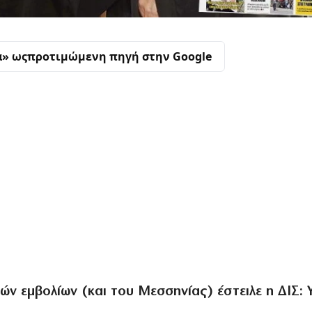
α» ως
προτιμώμενη πηγή στην Google
ν εμβολίων (και του Μεσσηνίας) έστειλε η ΔΙΣ: 