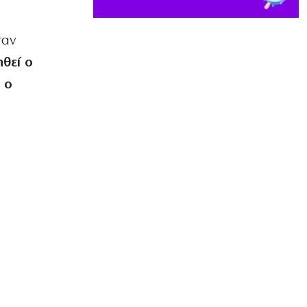
8|08|2026 | 19:00
ταν
ΚΟΣΜΟΣ
Ένα βήμα από τη συμφωνία Ιράν –
θεί ο
Ομάν για Ορμούζ;
 ο
8|08|2026 | 18:54
ΟΡΘΟΔΟΞΙΑ
Κύπρος: 318.000 ευρώ για τα
Πατριαρχεία
8|08|2026 | 18:30
ΚΟΣΜΟΣ
Ραγδαία ανάπτυξη του τουρισμού σε
μια ανοιχτή Κίνα
8|08|2026 | 18:00
ΕΛΛΑΔΑ
Κίνδυνος πυρκαγιάς σε πέντε περιοχές
αύριο – Σε κατάσταση “Red Code” η
Αττική