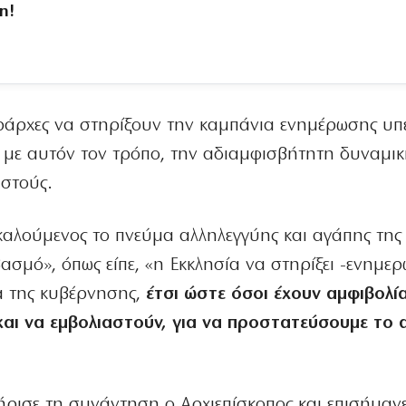
η!
εράρχες να στηρίξουν την καμπάνια ενημέρωσης υπ
 με αυτόν τον τρόπο, την αδιαμφισβήτητη δυναμικ
ιστούς.
πικαλούμενος το πνεύμα αλληλεγγύης και αγάπης της
βασμό», όπως είπε, «η Εκκλησία να στηρίξει -ενημε
ια της κυβέρνησης,
έτσι ώστε όσοι έχουν αμφιβολία
αι να εμβολιαστούν, για να προστατεύσουμε το 
ήρισε τη συνάντηση ο Αρχιεπίσκοπος και επισήμανε