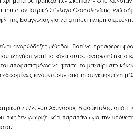
α χρήματα σε τράπεζα των Σκοπίων!» Ο κ. Κωνσταντ
λία του στον Ιατρικό Σύλλογο Θεσσαλονίκης, ενώ σ
φλι της Εισαγγελίας για να ζητήσει πλήρη διερεύνη
 είναι ανορθόδοξες μέθοδοι. Γιατί να προσφέρει φρ
μου εξηγήσει γιατί το κάνει αυτό» αναρωτήθηκε ο κ
εται αποφασισμένος να φτάσει το μαχαίρι στο κόκα
ενδεχομένως κινδυνεύουν από τη συγκεκριμένη μέ
ατρικού Συλλόγου Αθανάσιος Εξαδάκτυλος, από τη
ου πως δεν γνωρίζει κάτι παραπάνω για την υπόθεση
ματα.