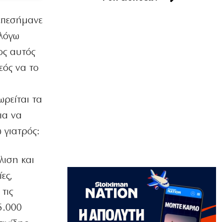
Delivery: Γιατί το αφορολόγητο στα
φιλοδωρήματα δεν αρκεί – Τι ζητούν οι
επεσήμανε
διανομείς (βίντεο)
 λόγω
6|08|2026 | 23:10
ος αυτός
ΑΘΛΗΤΙΚΑ
εός να το
Ο Ορτέγκα αποχαιρέτησε τον
Ολυμπιακό και υπογράφει στη Ρίβερ
Πλέιτ
ρείται τα
6|08|2026 | 23:00
ια να
ΕΛΛΑΔΑ
 γιατρός:
ΟΛΘ: Νέα επένδυση σε σύγχρονο
εξοπλισμό – 8 νέα Straddle Carriers
στο λιμάνι
λιση και
6|08|2026 | 22:50
ες,
ΑΘΛΗΤΙΚΑ
τις
Όλα για όλα για την ανατροπή ο ΠΑΟΚ
5.000
6|08|2026 | 22:47