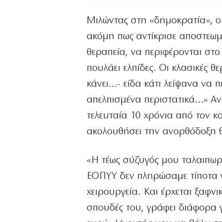
Μιλώντας στη «δημοκρατία», ο
ακόμη πως αντίκρισε αποστεωμ
θεραπεία, να περιφέρονται στ
πουλάει ελπίδες. Οι κλασικές θ
κάνει…- είδα κάτι λείψανα να π
απελπισμένα περιστατικά…» Αν
τελευταία 10 χρόνια από τον κ
ακολουθήσει την ανορθόδοξη θ
«Η τέως σύζυγός μου ταλαιπωρε
ΕΟΠΥΥ δεν πληρώσαμε τίποτα για
χειρουργεία. Και έρχεται ξαφν
σπουδές του, γράφει διάφορα 