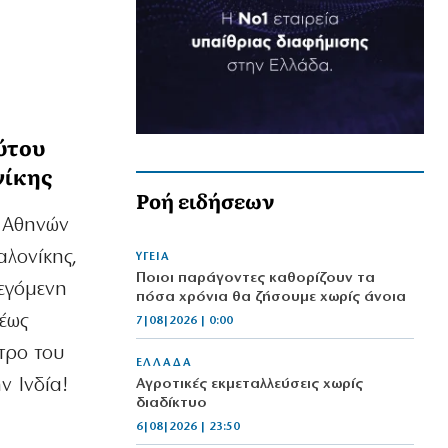
ύτου
νίκης
Ροή ειδήσεων
υ Αθηνών
αλονίκης,
ΥΓΕΙΑ
Ποιοι παράγοντες καθορίζουν τα
λεγόμενη
πόσα χρόνια θα ζήσουμε χωρίς άνοια
τέως
7|08|2026 | 0:00
τρο του
ΕΛΛΑΔΑ
ν Ινδία!
Αγροτικές εκμεταλλεύσεις χωρίς
διαδίκτυο
6|08|2026 | 23:50