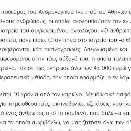
 πρόεδρος του Ανδρολογικού Ινστιτούτου Αθηνών 
ένους ανθρώπους, οι οποίοι ακολουθούσαν την εν
ο ιατρείο του συγκεκριμένου ογκολόγου: «Ο άνθρωπ
εραπείες πάνε πίσω. Οταν πήγα στο ιατρείο του -ο Θ
εριφέρονται, κάτι ακτινογραφίες. Απεγνωσμένα και
αφερόμενος στην τέως σύζυγό του, η οποία ταλαιπω
αρκίνο, τόνισε πως πλήρωσε άνω των 45.000 ευρώ γ
εραπευτική μέθοδο, την οποία εφαρμόζει ο εν λόγω
ίται 10 χρόνια από τον καρκίνο. Με ιδιωτική ασφά
 χημειοθεραπείες, ακτινοβολίες, εξετάσεις, νοσηλεί
ικά ένας άνθρωπος από το πουθενά, που δηλώνει και 
για τα οποία αμφιβάλλω, να μας ζητήσει άνω των 4