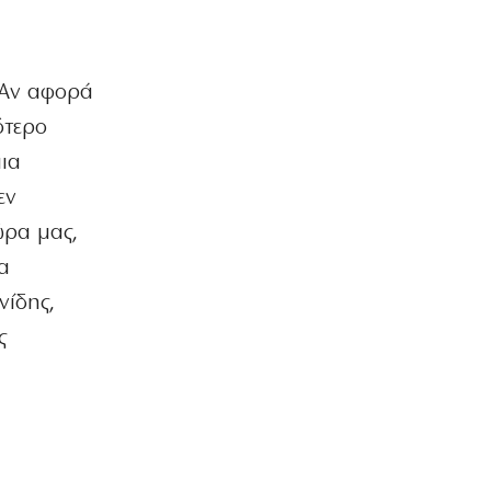
6|08|2026 | 21:40
ΚΟΣΜΟΣ
Ιταλία όπως… Μυστράς: 50χρονος
. Αν αφορά
έπαιρνε τη σύνταξη της νεκρής
μητέρας του
ότερο
6|08|2026 | 21:35
μια
ΠΟΛΙΤΙΣΜΟΣ
εν
«Χάσαμε τη θεία Στοπ»: Μια θεία, ένας
ώρα μας,
θάνατος, αμέτρητα αδιέξοδα
6|08|2026 | 21:30
να
νίδης,
ΑΠΟΨΕΙΣ
Η αλήθεια για τη σχέση Βαρβιτσιώτη –
ς
Μητσοτάκη
6|08|2026 | 21:26
ΟΙΚΟΝΟΜΙΑ
Με μισθούς Βαλκανίων και τιμές
δυτικής Ευρώπης!