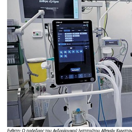
Ενθετη: Ο πρόεδρος του Ανδρολογικού Ινστιτούτου Αθηνών Κωνσταν