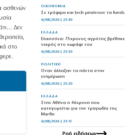
ΟΙΚΟΝΟΜΙΑ
ία ασθενών
Σε τρόφιμα και tech μπαίνουν τα funds
ουσία
6|08|2026 | 23:40
κάτι… Δεν
ΕΛΛΑΔΑ
οθεραπεία,
Ελασσόνα: 75χρονος αγρότης βρέθηκε
νεκρός στο χωράφι του
ικά στο
6|08|2026 | 23:30
έφερε.
ΠΟΛΙΤΙΚΗ
Όταν άλλαξαν τα πάντα στην
ενημέρωση
6|08|2026 | 23:20
ΕΛΛΑΔΑ
Στην Αθήνα η 46χρονη που
κατηγορείται για την τραγωδία της
Marfin
6|08|2026 | 23:15
Ροή ειδήσεων
ΟΙΚΟΝΟΜΙΑ