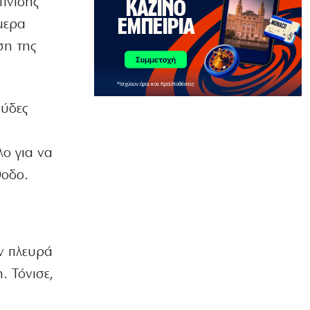
ινίδης
ΚΟΣΜΟΣ
Ιστορική επίσκεψη Ζελένσκι στη
ήμερα
Σερβία
ση της
6|08|2026 | 22:40
ΠΟΛΙΤΙΣΜΟΣ
Αγιον Ορος: Εικαστικό ταξίδι σιωπής
ούδες
και πίστης
6|08|2026 | 22:30
.
λο για να
ΕΛΛΑΔΑ
Χαλκιδική: Νεκρός 69χρονος στην
θοδο.
παραλία Σίβηρη
6|08|2026 | 22:25
ΑΘΛΗΤΙΚΑ
UEFA: Διατηρεί το μποϊκοτάζ στα
ν πλευρά
Παγκόσμια Κύπελλα
. Τόνισε,
6|08|2026 | 22:20
ΟΙΚΟΝΟΜΙΑ