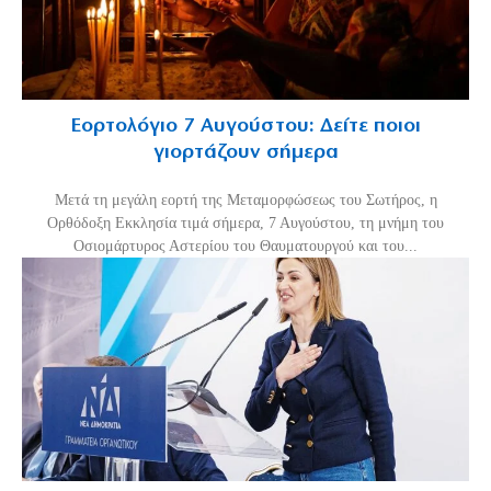
Εορτολόγιο 7 Αυγούστου: Δείτε ποιοι
γιορτάζουν σήμερα
Μετά τη μεγάλη εορτή της Μεταμορφώσεως του Σωτήρος, η
Ορθόδοξη Εκκλησία τιμά σήμερα, 7 Αυγούστου, τη μνήμη του
Οσιομάρτυρος Αστερίου του Θαυματουργού και του...