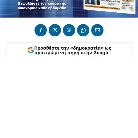
Προσθέστε την «δημοκρατία» ως
προτιμώμενη πηγή στην Google