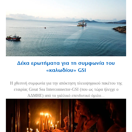
Δέκα ερωτήματα για τη συμφωνία του
«καλωδίου» GSI
Η χθεσινή συμφωνία για την απόκτηση πλειοψηφικού πακέτου της
εταιρίας Great Sea Interconnector-GSI (που ως τώρα ήλεγχε ο
ΑΔΜΗΕ) από το γαλλικό επενδυτικό όμιλο...