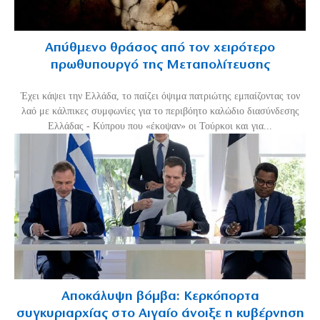
Απύθμενο θράσος από τον χειρότερο
πρωθυπουργό της Μεταπολίτευσης
Έχει κάψει την Ελλάδα, το παίζει όψιμα πατριώτης εμπαίζοντας τον
λαό με κάλπικες συμφωνίες για το περιβόητο καλώδιο διασύνδεσης
Ελλάδας - Κύπρου που «έκοψαν» οι Τούρκοι και για...
Αποκάλυψη βόμβα: Κερκόπορτα
συγκυριαρχίας στο Αιγαίο άνοιξε η κυβέρνηση