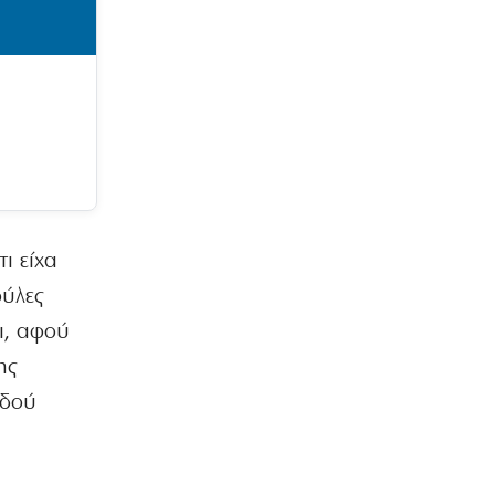
πλειστηριασμών
5|08|2026 | 23:00
ΕΛΛΑΔΑ
Σύμη: Τραγική κατάληξη για τον
όγδοο επιβαίνοντα του ιστιοπλοϊκού
5|08|2026 | 22:55
ΕΛΛΑΔΑ
Βόλος: Στη φυλακή 26χρονος που
απείλησε να σκοτώσει τη μητέρα του
ι είχα
5|08|2026 | 22:50
ούλες
ΟΙΚΟΝΟΜΙΑ
ι, αφού
Κακουργηματική φοροδιαφυγή κρύβει
ης
η πώληση δανείων σε funds
5|08|2026 | 22:40
οδού
ΠΟΛΙΤΙΣΜΟΣ
Το «Ονειρικό» ανοίγει τις πύλες του
5|08|2026 | 22:30