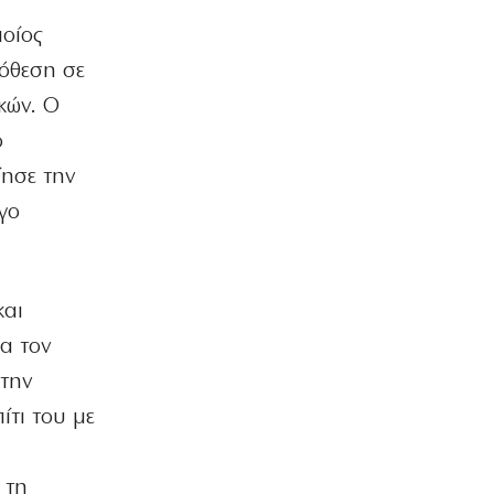
ρεύμα
ποίος
5|08|2026 | 21:40
ρόθεση σε
ΚΟΣΜΟΣ
κών. Ο
Συζητήσεις Ζελένσκι – Ρούτε για άμεση
ενίσχυση της αεράμυνας
ο
5|08|2026 | 21:35
ίησε την
ΠΟΛΙΤΙΣΜΟΣ
γο
Εκθεση «Birds of Passage»: Η σύγχρονη
τέχνη στη Σαντορίνη
5|08|2026 | 21:30
και
ΑΘΛΗΤΙΚΑ
ΣΟΚ στην Ταϊλάνδη: Ποδοσφαιριστής
να τον
πέθανε ακαριαία από κεραυνό
στην
(βίντεο)
5|08|2026 | 21:20
ίτι του με
ΕΛΛΑΔΑ
Τρεις συλλήψεις για εμπρησμούς σε
 τη