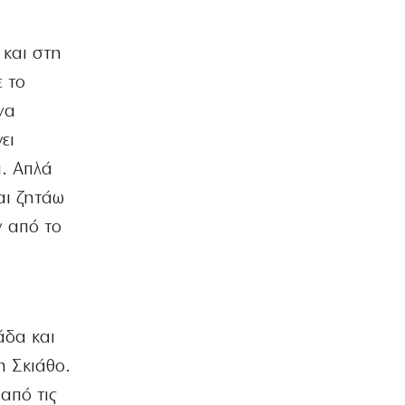
ΚΟΣΜΟΣ
 και στη
Νέα επίθεση των Χούθι σε
σαουδαραβικό δεξαμενόπλοιο
ε το
5|08|2026 | 22:25
να
ΕΛΛΑΔΑ
ει
Αυτόφωρο για γνωστό τράπερ – Με
182 χλμ/ώρα στην ΠΑΘΕ, τι ισχυρίζεται
α. Απλά
5|08|2026 | 22:20
αι ζητάω
ν από το
Η ΘΕΣΗ ΜΑΣ
Μαζικές «ελληνοποιήσεις», ταχύς
αφελληνισμός
5|08|2026 | 22:15
ΠΟΛΙΤΙΚΗ
άδα και
Μπελέρης: Πρόταση για νέο
ευρωπαϊκό ταμείο
η Σκιάθο.
5|08|2026 | 22:10
από τις