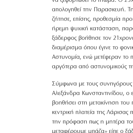
να ξεφορτωθεί το πτώμα. Ο 23χ
απολογηθεί την Παρασκευή. Την
ζήτησε, επίσης, προθεσμία πρ
ήρεμη ψυχική κατάσταση, παρ
ξάδερφος βοήθησε τον 21χρον
διαμέρισμα όπου έγινε το φονι
Αστυνομία, ενώ μετέφεραν το 
αργότερα από αστυνομικούς τ
Σύμφωνα με τους συνηγόρους 
Αλεξάνδρα Κωνσταντινίδου, ο ε
βοηθήσει στη μετακίνηση του 
κεντρική πλατεία της Λάρισας π
την πρόφαση πως η μητέρα του
μεταφέρουμε μπάζα» είπε ο ξά