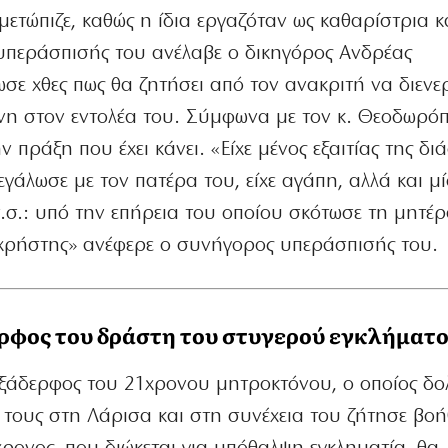
μετώπιζε, καθώς η ίδια εργαζόταν ως καθαρίστρια κα
υπεράσπισής του ανέλαβε ο δικηγόρος Ανδρέας
ε χθες πως θα ζητήσει από τον ανακριτή να διενε
η στον εντολέα του. Σύμφωνα με τον κ. Θεοδωρόπ
ην πράξη που έχει κάνει. «Είχε μένος εξαιτίας της δ
εγάλωσε με τον πατέρα του, είχε αγάπη, αλλά και μί
(σ.σ.: υπό την επήρεια του οποίου σκότωσε τη μητέ
ς χρήστης» ανέφερε ο συνήγορος υπεράσπισής του.
ερφος του δράστη του στυγερού εγκλήματ
 ξάδερφος του 21χρονου μητροκτόνου, ο οποίος δ
τους στη Λάρισα και στη συνέχεια του ζήτησε βοή