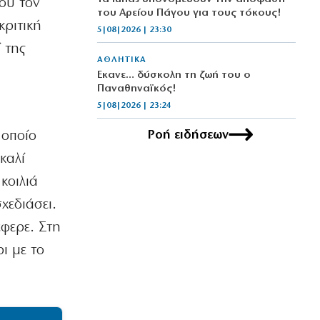
που τον
του Αρείου Πάγου για τους τόκους!
κριτική
5|08|2026 | 23:30
 της
ΑΘΛΗΤΙΚΑ
Έκανε… δύσκολη τη ζωή του ο
Παναθηναϊκός!
5|08|2026 | 23:24
Ροή ειδήσεων
 οποίο
ΕΛΛΑΔΑ
Επιστολή ΤΕΕ προς ΓΑΙΟΣΕ για τον
καλί
Σιδηροδρομικό Σταθμό Λάρισας
κοιλιά
5|08|2026 | 23:20
χεδιάσει.
ΚΟΣΜΟΣ
έφερε. Στη
Τουρκία: Κατατέθηκε ν/σ για
τερματισμό της σύγκρουσης με τους
ρι με το
Κούρδους
5|08|2026 | 23:10
ΟΙΚΟΝΟΜΙΑ
«Θερμό» φθινόπωρο στο πεδίο των