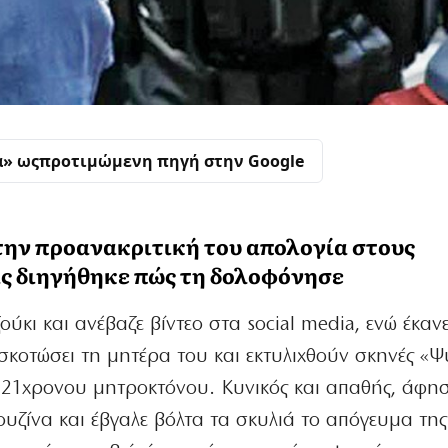
α» ως
προτιμώμενη πηγή στην Google
την προανακριτική του απολογία στους
ας διηγήθηκε πώς τη δολοφόνησε
ύκι και ανέβαζε βίντεο στα social media, ενώ έκαν
σκοτώσει τη μητέρα του και εκτυλιχθούν σκηνές «Ψ
 21χρονου μητροκτόνου. Κυνικός και απαθής, άφησ
υζίνα και έβγαλε βόλτα τα σκυλιά το απόγευμα της