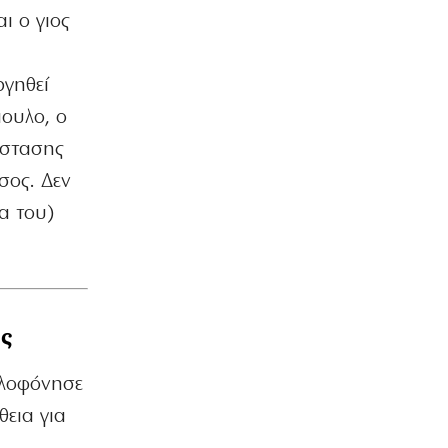
ΠΑΡΑΠΟΛΙΤΙΚΑ
ι ο γιος
«Δάκρυα» και… χαμόγελα στην κηδεία
Βαρβιτσιώτη
5|08|2026 | 22:06
ργηθεί
ουλο, ο
ΠΟΛΙΤΙΣΜΟΣ
Ο Παύλος Μελάς επιστρέφει στη μνήμη
ιάστασης
της Καστοριάς
σος. Δεν
5|08|2026 | 22:00
ρα του)
ΕΛΛΑΔΑ
Πύργος ελέγχου ή Αστυνομία;
5|08|2026 | 21:50
ΑΠΟΨΕΙΣ
ος
«Οικονομική άμυνα» της Ε.Ε. σε ΗΠΑ –
Κίνα
5|08|2026 | 21:49
ολοφόνησε
θεια για
ΟΙΚΟΝΟΜΙΑ
Ακριβότερες οι νέες συνδέσεις για το