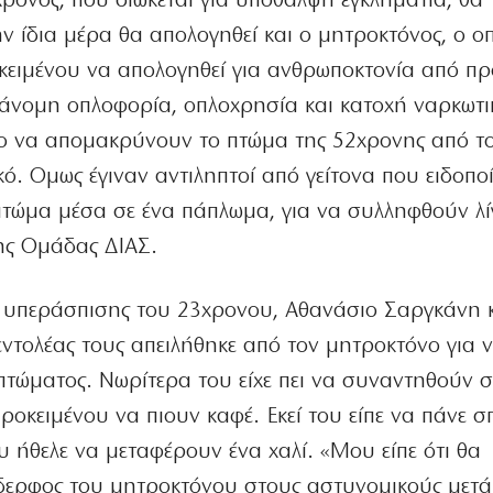
ρονος, που διώκεται για υπόθαλψη εγκληματία, θα
 ίδια μέρα θα απολογηθεί και ο μητροκτόνος, ο ο
οκειμένου να απολογηθεί για ανθρωποκτονία από π
άνομη οπλοφορία, οπλοχρησία και κατοχή ναρκωτι
ο να απομακρύνουν το πτώμα της 52χρονης από τ
κό. Ομως έγιναν αντιληπτοί από γείτονα που ειδοπο
πτώμα μέσα σε ένα πάπλωμα, για να συλληφθούν λί
ης Ομάδας ΔΙΑΣ.
υπεράσπισης του 23χρονου, Αθανάσιο Σαργκάνη 
ντολέας τους απειλήθηκε από τον μητροκτόνο για 
πτώματος. Νωρίτερα του είχε πει να συναντηθούν 
ροκειμένου να πιουν καφέ. Εκεί του είπε να πάνε σπ
 ήθελε να μεταφέρουν ένα χαλί. «Μου είπε ότι θα
δερφος του μητροκτόνου στους αστυνομικούς μετά