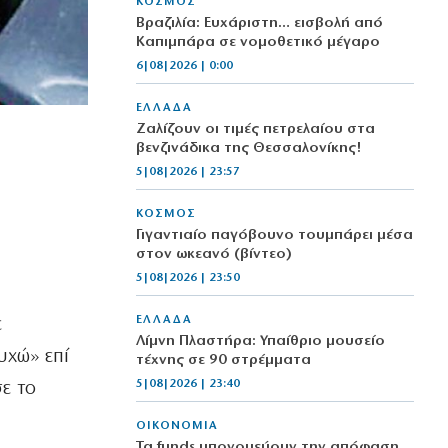
ΚΟΣΜΟΣ
Βραζιλία: Ευχάριστη… εισβολή από
Καπιμπάρα σε νομοθετικό μέγαρο
6|08|2026 | 0:00
ΕΛΛΑΔΑ
Ζαλίζουν οι τιμές πετρελαίου στα
βενζινάδικα της Θεσσαλονίκης!
5|08|2026 | 23:57
ΚΟΣΜΟΣ
Γιγαντιαίο παγόβουνο τουμπάρει μέσα
στον ωκεανό (βίντεο)
5|08|2026 | 23:50
ΕΛΛΑΔΑ
ε
Λίμνη Πλαστήρα: Υπαίθριο μουσείο
υχώ» επί
τέχνης σε 90 στρέμματα
5|08|2026 | 23:40
ε το
ΟΙΚΟΝΟΜΙΑ
Τα funds υπονομεύουν την απόφαση