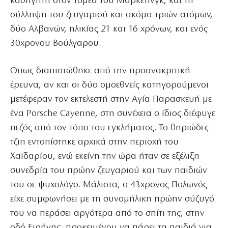
καθηγητή στον τομέα του Μάρκετινγκ, και τη
σύλληψη του ζευγαριού και ακόμα τριών ατόμων,
δύο Αλβανών, ηλικίας 21 και 16 χρόνων, και ενός
30χρονου Βούλγαρου.
Οπως διαπιστώθηκε από την προανακριτική
έρευνα, αν και οι δύο ομοεθνείς κατηγορούμενοι
μετέφεραν τον εκτελεστή στην Αγία Παρασκευή με
ένα Porsche Cayenne, στη συνέχεια ο ίδιος διέφυγε
πεζός από τον τόπο του εγκλήματος. Το θηριώδες
τζιπ εντοπίστηκε αρχικά στην περιοχή του
Χαϊδαρίου, ενώ εκείνη την ώρα ήταν σε εξέλιξη
συνεδρία του πρώην ζευγαριού και των παιδιών
του σε ψυχολόγο. Μάλιστα, ο 43χρονος Πολωνός
είχε συμφωνήσει με τη συνομήλικη πρώην σύζυγό
του να περάσει αργότερα από το σπίτι της, στην
οδό Ειρήνης, προκειμένου να πάρει τα παιδιά για