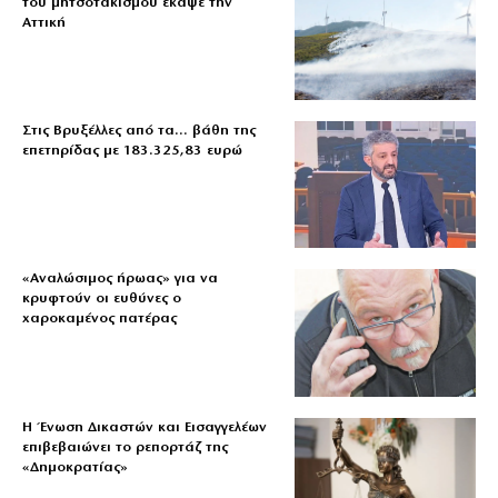
του μητσοτακισμού έκαψε την
Αττική
Στις Βρυξέλλες από τα… βάθη της
επετηρίδας με 183.325,83 ευρώ
«Aναλώσιμος ήρωας» για να
κρυφτούν οι ευθύνες ο
χαροκαμένος πατέρας
Η Ένωση Δικαστών και Εισαγγελέων
επιβεβαιώνει το ρεπορτάζ της
«Δημοκρατίας»