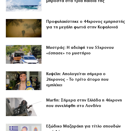
μπροστά στα τρία παιδιά της
Προφυλακίστηκε ο 44χρονος εμπρηστής
για τη μεγάλη φωτιά στην Κεφαλονιά
Μυστράς: Η αδελφή του 55χρονου
«έσπασε» το μυστήριο
Κυψέλη: Απολογείται σήμερα ο
26χρονος – Το τρίτο άτομο που
εμπλέκει
Marfin: Σήμερα στην Ελλάδα η 46χρονη
που συνελήφθη στο Λονδίνο
Εξώδικο Μαζαράκη για τίτλο σπουδών