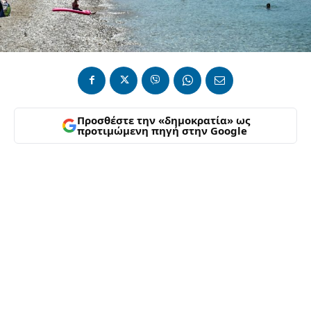
Προσθέστε την «δημοκρατία» ως
προτιμώμενη πηγή στην Google