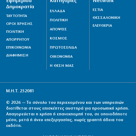
Εφημερίδα
Κατηγορίες
Network
Δημοκρατία
ΕΣΤΙΑ
ΕΛΛΑΔΑ
ΤΑΥΤΟΤΗΤΑ
ΘΕΣΣΑΛΟΝΙΚΗ
ΠΟΛΙΤΙΚΗ
ΟΡΟΙ ΧΡΗΣΗΣ
ΕΛΕΥΘΕΡΙΑ
ΑΠΟΨΕΙΣ
ΠΟΛΙΤΙΚΗ
ΚΟΣΜΟΣ
ΑΠΟΡΡΗΤΟΥ
ΕΠΙΚΟΙΝΩΝΙΑ
ΠΡΩΤΟΣΕΛΙΔΑ
ΔΙΑΦΗΜΙΣΗ
ΟΙΚΟΝΟΜΙΑ
Η ΘΕΣΗ ΜΑΣ
Μ.Η.Τ. 252081
© 2026 — Το σύνολο του περιεχομένου και των υπηρεσιών
διατίθεται στους επισκέπτες αυστηρά για προσωπική χρήση.
Απαγορεύεται η χρήση ή επανεκπομπή του, σε οποιοδήποτε
μέσο, μετά ή άνευ επεξεργασίας, χωρίς γραπτή άδεια του
εκδότη.