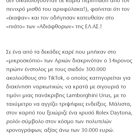
δεν δικαιολογούνταν σε καμία περίπτωση από τον
πενιχρό μισθό του αρχιφύλακα!), φαίνεται ότι τον
«έκαψαν» και τον οδήγησαν κατευθείαν στο
«πιάτο» των «Αδιάφθορων» της ΕΛ.ΑΣ.!
Σε ένα από τα δεκάδες καρέ που μπήκαν στο
«μικροσκόπιο» των Αρχών διακρινόταν ο 34χρονος
πρώην ένστολος με τους σχεδόν 300.000
ακολούθους στο TikTok, ο οποίος κατηγορείται για
διακίνηση ναρκωτικών, να κρατά με σιγουριά το
τιμόνι μιας πανάκριβης Lamborghini Urus, με το
ταχύμετρο να αγγίζει τριψήφιες ενδείξεις. Μάλιστα,
στον καρπό του ξεχώριζε ένα χρυσό Rolex Daytona,
ρολόι-σύμβολο στον κόσμο των πολυτελών
χρονογράφων, αξίας άνω των 30.000 ευρώ.