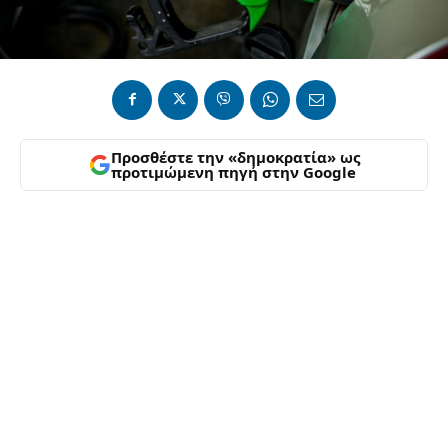
Προσθέστε την «δημοκρατία» ως
προτιμώμενη πηγή στην Google