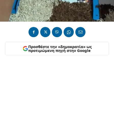
Προσθέστε την «δημοκρατία» ως
προτιμώμενη πηγή στην Google