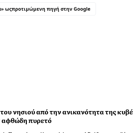
α» ως
προτιμώμενη πηγή στην Google
 του νησιού από την ανικανότητα της κυβ
ον αφθώδη πυρετό