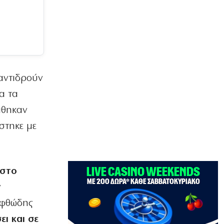
ΠΟΛΙΤΙΚΗ
Επιμένει το ΠΑΣΟΚ για τα «σπιτάκια
ανακύκλωσης»
8|08|2026 | 14:00
ΕΛΛΑΔΑ
Αγριος ξυλοδραμός γιατρού στον
«Ερυθρό Σταυρό» από ασθενή
ντιδρούν
8|08|2026 | 13:40
α τα
ΠΟΛΙΤΙΚΗ
άθηκαν
Ντόρα: Αμηχανία για την
στηκε με
υποψηφιότητά της
8|08|2026 | 13:30
ΠΟΛΙΤΙΚΗ
 στο
Φέρτε πίσω τώρα τους Patriot από τη
Σαουδική Αραβία, κύριε Μητσοτάκη!
ν
8|08|2026 | 13:00
αφθώδης
ΑΘΛΗΤΙΚΑ
ει και σε
Το Ελεγκτικό Συνέδριο ακύρωσε τον