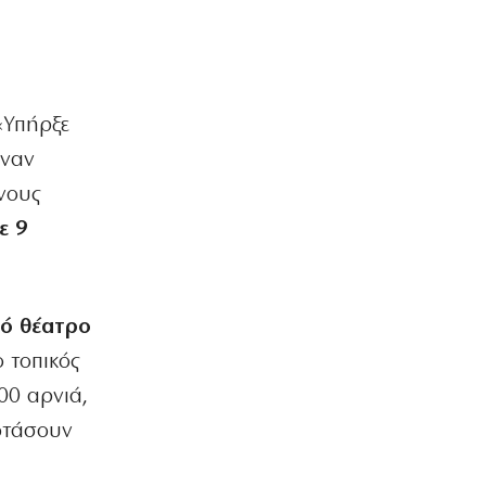
ΠΟΛΙΤΙΚΗ
Τουρκική πρόκληση: Αμφισβητούν την
κυριαρχία των νησιών μας
8|08|2026 | 11:45
«Υπήρξε
ΑΘΛΗΤΙΚΑ
Ηλιόπουλος σε Μάγερ: «Βλέπω το
έναν
βλέμμα της τίγρης στα μάτια σου»
όνους
8|08|2026 | 11:30
ε 9
ΠΟΛΙΤΙΚΗ
Ο Μητσοτάκης έπιασε πάτο με το…
σπαθί του!
8|08|2026 | 11:29
κό θέατρο
ΕΛΛΑΔΑ
 τοπικός
Χαρδαλιάς: Μπλόκο σε
00 αρνιά,
ανεμογεννήτριες στις καμένες
περιοχές
τάσουν
8|08|2026 | 11:15