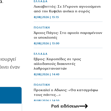
α
.
ΕΛΛΑΔΑ
Λυκαβηττός: Σε 57χρονη αγνοούμενη
από την Κυψέλη ανήκει η σορός
8|08|2026 | 15:15
ΠΟΛΙΤΙΚΗ
Άρειος Πάγος: Στο αρχείο παραμένουν
οι υποκλοπές
8|08|2026 | 15:00
ΕΛΛΑΔΑ
μιουργεί
Έβρος: Χειροπέδες σε τρεις
αλλοδαπούς διακινητές
χνει έναν
λαθρομεταναστών
8|08|2026 | 14:40
ΠΟΛΙΤΙΚΗ
Προκαλεί ο Αδωνις: «Θα καταγράφω
τους πάντες…»
8|08|2026 | 14:30
Ροή ειδήσεων