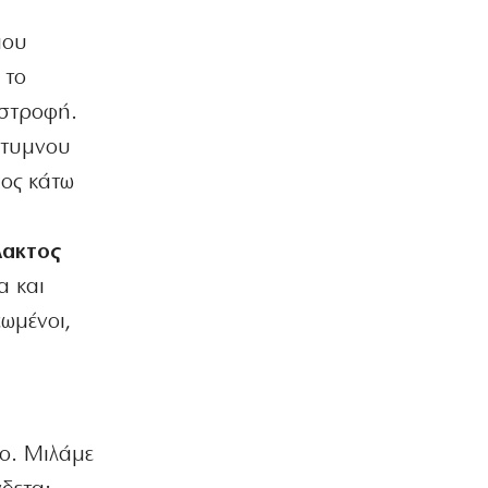
ΑΘΛΗΤΙΚΑ
Ο Ολυμπιακός αρχίζει συνεργασία με
που
τον Ζοφρέ Μονκαντά
 το
8|08|2026 | 11:00
ιστροφή.
ΑΘΛΗΤΙΚΑ
ΠΑΟΚ: Με αλλαγές στη ρεβάνς με την
πέτυμνου
Αντερλεχτ για την ανατροπή
μος κάτω
8|08|2026 | 10:30
ΟΙΚΟΝΟΜΙΑ
λακτος
Οι πληρωμές από τον e-ΕΦΚΑ και τη
ΔΥΠΑ έως τις 14 Αυγούστου
α και
8|08|2026 | 10:16
ωμένοι,
ΑΘΛΗΤΙΚΑ
Προκρίνονται και οι τρεις αν
«ματώσουν»!
8|08|2026 | 10:00
ο. Μιλάμε
ΕΛΛΑΔΑ