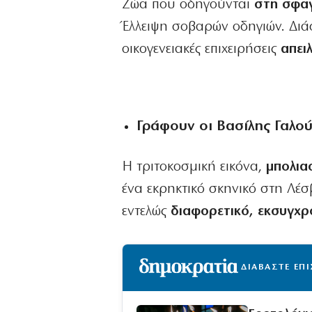
Ζώα που οδηγούνται
στη σφαγ
Έλλειψη σοβαρών οδηγιών. Διά
οικογενειακές επιχειρήσεις
απει
Γράφουν οι Βασίλης Γαλο
Η τριτοκοσμική εικόνα,
μπολιασ
ένα εκρηκτικό σκηνικό στη Λέσ
εντελώς
διαφορετικό, εκσυγχρο
ΔΙΑΒΑΣΤΕ ΕΠ