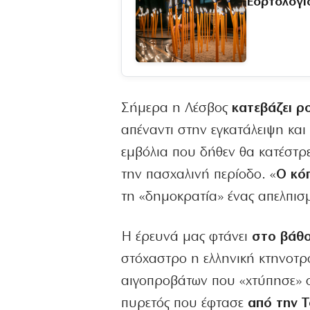
Εορτολόγι
Σήμερα η Λέσβος
κατεβάζει ρο
απέναντι στην εγκατάλειψη και
εμβόλια που δήθεν θα κατέστ
την πασχαλινή περίοδο. «
Ο κό
τη «δημοκρατία» ένας απελπισ
Η έρευνά μας φτάνει
στο βάθος
στόχαστρο η ελληνική κτηνοτρ
αιγοπροβάτων που «χτύπησε» σ
πυρετός που έφτασε
από την Τ