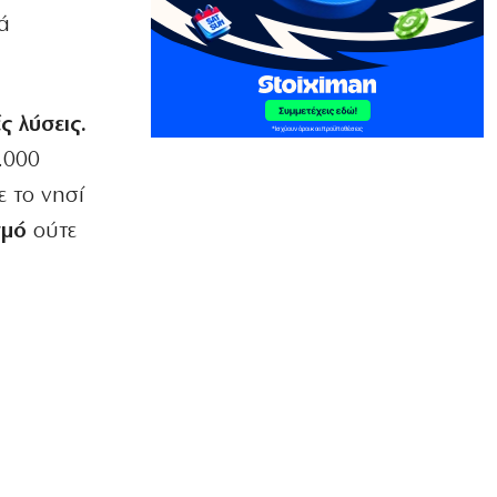
διαγωνισμό ενεργειακής αναβάθμισης
ά
για το ΣΕΦ
8|08|2026 | 12:30
ΠΟΛΙΤΙΚΗ
ς λύσεις.
Ένοχη σιωπή Μαξίμου για τις μπίζνες
.000
Γάλλων – Ερντογάν που αποκάλυψε η
«δ»
ε το νησί
8|08|2026 | 12:30
σμό
ούτε
ΑΘΛΗΤΙΚΑ
Παναθηναϊκός: Με Λιβάι Γκαρσία για
την πρόκριση στη Σόφια
8|08|2026 | 12:05
ΕΛΛΑΔΑ
Σταύρος Παπασταύρου: Η πιο
σκανδαλώδης από όλες τις αποστολές
του
8|08|2026 | 12:00