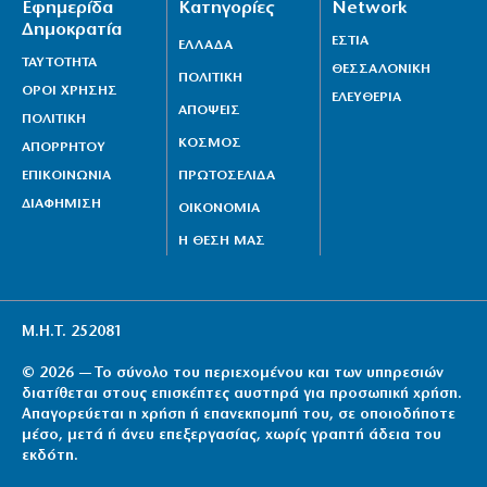
Εφημερίδα
Κατηγορίες
Network
Δημοκρατία
ΕΣΤΙΑ
ΕΛΛΑΔΑ
ΤΑΥΤΟΤΗΤΑ
ΘΕΣΣΑΛΟΝΙΚΗ
ΠΟΛΙΤΙΚΗ
ΟΡΟΙ ΧΡΗΣΗΣ
ΕΛΕΥΘΕΡΙΑ
ΑΠΟΨΕΙΣ
ΠΟΛΙΤΙΚΗ
ΚΟΣΜΟΣ
ΑΠΟΡΡΗΤΟΥ
ΕΠΙΚΟΙΝΩΝΙΑ
ΠΡΩΤΟΣΕΛΙΔΑ
ΔΙΑΦΗΜΙΣΗ
ΟΙΚΟΝΟΜΙΑ
Η ΘΕΣΗ ΜΑΣ
Μ.Η.Τ. 252081
© 2026 — Το σύνολο του περιεχομένου και των υπηρεσιών
διατίθεται στους επισκέπτες αυστηρά για προσωπική χρήση.
Απαγορεύεται η χρήση ή επανεκπομπή του, σε οποιοδήποτε
μέσο, μετά ή άνευ επεξεργασίας, χωρίς γραπτή άδεια του
εκδότη.