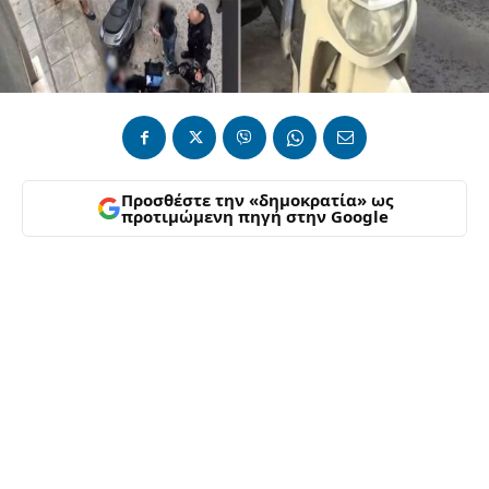
Προσθέστε την «δημοκρατία» ως
προτιμώμενη πηγή στην Google