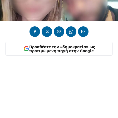
Προσθέστε την «δημοκρατία» ως
προτιμώμενη πηγή στην Google