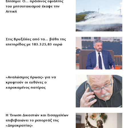
Επίσημο: Ο… πράσινος εφιάλτης
του μητσοτακισμού έκαψε την
Αττική
Στις Βρυξέλλες από τα… βάθη της
επετηρίδας με 183.325,83 ευρώ
«Aναλώσιμος ήρωας» για να
κρυφτούν οι ευθύνες ο
χαροκαμένος πατέρας
Η Ένωση Δικαστών και Εισαγγελέων
επιβεβαιώνει το ρεπορτάζ της
«Δημοκρατίας»