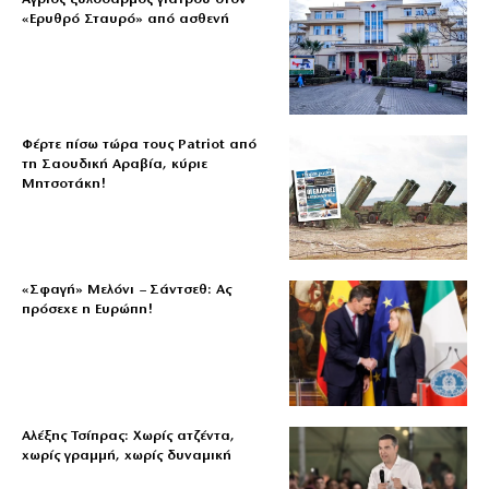
«Ερυθρό Σταυρό» από ασθενή
Φέρτε πίσω τώρα τους Patriot από
τη Σαουδική Αραβία, κύριε
Μητσοτάκη!
«Σφαγή» Μελόνι – Σάντσεθ: Ας
πρόσεχε η Ευρώπη!
Αλέξης Τσίπρας: Χωρίς ατζέντα,
χωρίς γραμμή, χωρίς δυναμική