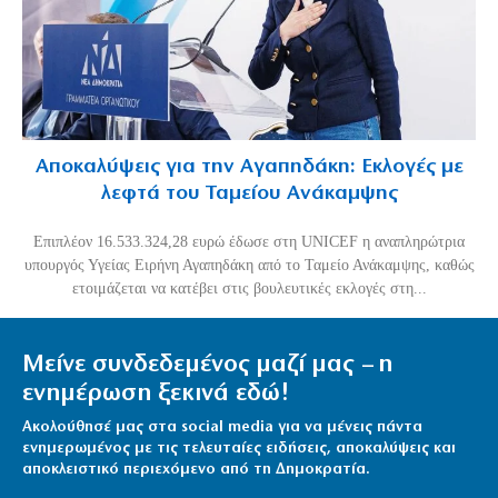
Αποκαλύψεις για την Αγαπηδάκη: Εκλογές με
λεφτά του Ταμείου Ανάκαμψης
Επιπλέον 16.533.324,28 ευρώ έδωσε στη UNICEF η αναπληρώτρια
υπουργός Υγείας Ειρήνη Αγαπηδάκη από το Ταμείο Ανάκαμψης, καθώς
ετοιμάζεται να κατέβει στις βουλευτικές εκλογές στη...
Μείνε συνδεδεμένος μαζί μας – η
ενημέρωση ξεκινά εδώ!
Ακολούθησέ μας στα social media για να μένεις πάντα
ενημερωμένος με τις τελευταίες ειδήσεις, αποκαλύψεις και
αποκλειστικό περιεχόμενο από τη Δημοκρατία.