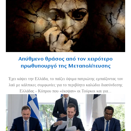
Απύθμενο θράσος από τον χειρότερο
πρωθυπουργό της Μεταπολίτευσης
Έχει κάψει την Ελλάδα, το παίζει όψιμα πατριώτης εμπαίζοντας τον
λαό με κάλπικες συμφωνίες για το περιβόητο καλώδιο διασύνδεσης
Ελλάδας - Κύπρου που «έκοψαν» οι Τούρκοι και για...