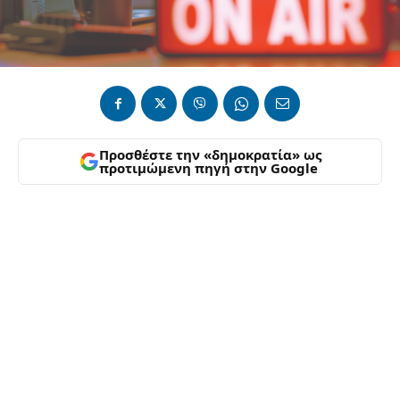
Προσθέστε την «δημοκρατία» ως
προτιμώμενη πηγή στην Google