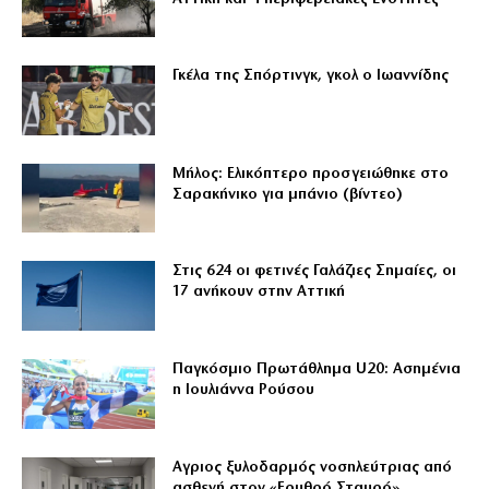
Γκέλα της Σπόρτινγκ, γκολ ο Ιωαννίδης
Μήλος: Ελικόπτερο προσγειώθηκε στο
Σαρακήνικο για μπάνιο (βίντεο)
Στις 624 οι φετινές Γαλάζιες Σημαίες, οι
17 ανήκουν στην Αττική
Παγκόσμιο Πρωτάθλημα U20: Ασημένια
η Ιουλιάννα Ρούσου
Αγριος ξυλοδαρμός νοσηλεύτριας από
ασθενή στον «Ερυθρό Σταυρό»