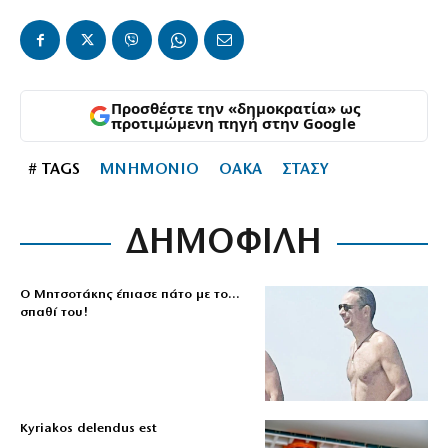
Προσθέστε την «δημοκρατία» ως
προτιμώμενη πηγή στην Google
# TAGS
ΜΝΗΜΟΝΙΟ
ΟΑΚΑ
ΣΤΑΣΥ
ΔΗΜΟΦΙΛΗ
Ο Μητσοτάκης έπιασε πάτο με το…
σπαθί του!
Kyriakos delendus est