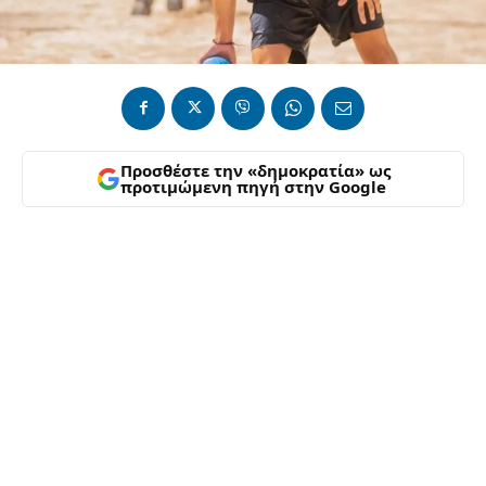
Προσθέστε την «δημοκρατία» ως
προτιμώμενη πηγή στην Google