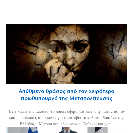
Απύθμενο θράσος από τον χειρότερο
πρωθυπουργό της Μεταπολίτευσης
Έχει κάψει την Ελλάδα, το παίζει όψιμα πατριώτης εμπαίζοντας τον
λαό με κάλπικες συμφωνίες για το περιβόητο καλώδιο διασύνδεσης
Ελλάδας - Κύπρου που «έκοψαν» οι Τούρκοι και για...