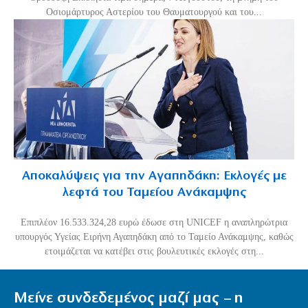
Οσιομάρτυρος Αστερίου του Θαυματουργού και του...
Αποκαλύψεις για την Αγαπηδάκη: Εκλογές με
λεφτά του Ταμείου Ανάκαμψης
Επιπλέον 16.533.324,28 ευρώ έδωσε στη UNICEF η αναπληρώτρια
υπουργός Υγείας Ειρήνη Αγαπηδάκη από το Ταμείο Ανάκαμψης, καθώς
ετοιμάζεται να κατέβει στις βουλευτικές εκλογές στη...
Μείνε συνδεδεμένος μαζί μας – η