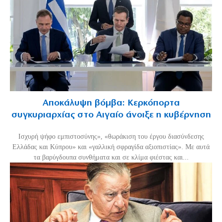
Αποκάλυψη βόμβα: Κερκόπορτα
συγκυριαρχίας στο Αιγαίο άνοιξε η κυβέρνηση
Ισχυρή ψήφο εμπιστοσύνης», «θωράκιση του έργου διασύνδεσης
Ελλάδας και Κύπρου» και «γαλλική σφραγίδα αξιοπιστίας». Με αυτά
τα βαρύγδουπα συνθήματα και σε κλίμα φιέστας και...