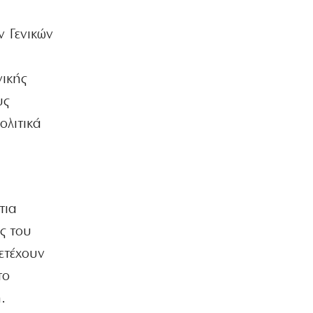
ν Γενικών
νικής
υς
ολιτικά
τια
ς του
ετέχουν
το
.