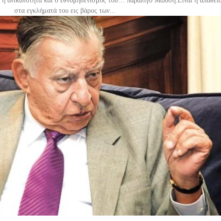
ι η ανικανότητα και ο εθνομηδενισμός του… παραλίγο Μωυσή.Είναι η απάθει
στα εγκλήματά του εις βάρος των...