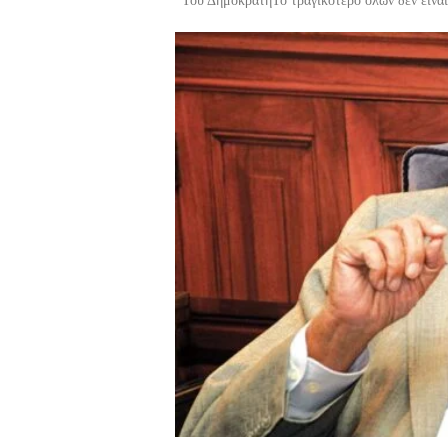
Του ΔημοκράτηΤο τραγικότερο όλων δεν είνα