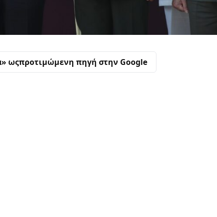
α» ως
προτιμώμενη πηγή στην Google