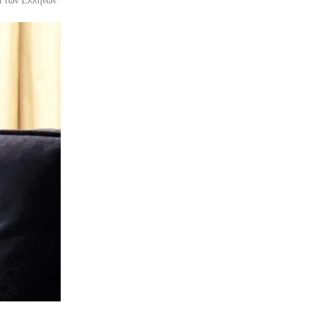
α των Ελλήνων