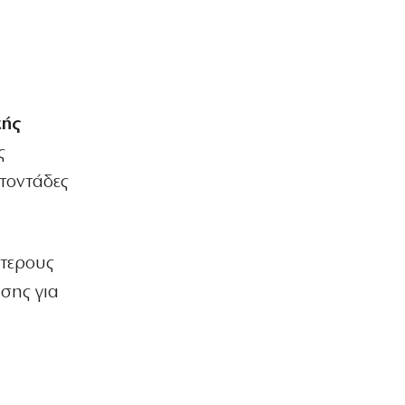
Γιατί η Εκκλησία δε μιλά για τον
θάνατο της Παναγίας;
7|08|2026 | 23:50
ΟΙΚΟΝΟΜΙΑ
Ελληνικές scale-ups: Υψηλή αισιοδοξία,
αλλά «φρένο» στις προσλήψεις
κής
7|08|2026 | 23:40
ς
ΑΘΛΗΤΙΚΑ
τοντάδες
Το πρόγραμμα του β’ προκριματικού
του Κυπέλλου Ελλάδας
7|08|2026 | 23:30
ότερους
ΚΟΣΜΟΣ
σης για
«Μπλόκο» από το Εφετείο στην
κατασκευή της αίθουσας χορού στον
Λευκό Οίκο
7|08|2026 | 23:20
ΕΛΛΑΔΑ