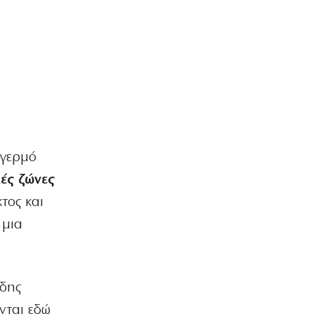
ΚΟΣΜΟΣ
Χούθι: Νέες απειλές κατά όσων
συνεργάζονται με το Ριάντ
8|08|2026 | 8:24
ΕΛΛΑΔΑ
Επικίνδυνο «κοκτέιλ» ζέστης και
ανέμων – Στο κόκκινο ο κίνδυνος
πυρκαγιών
8|08|2026 | 8:12
αγερμό
ΟΡΘΟΔΟΞΙΑ
κές ζώνες
Εορτολόγιο: Ποιοι γιορτάζουν σήμερα,
Σάββατο 8 Αυγούστου
τος και
8|08|2026 | 7:50
 μια
ΚΟΣΜΟΣ
… Οι «νέες εποχές»
8|08|2026 | 0:00
ώδης
ΟΡΘΟΔΟΞΙΑ
νται εδώ