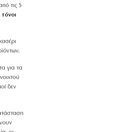
Κάρτα Αγρότη: Ενεργοποιείται
από τις 5
ψηφιακά από τις 28 Αυγούστου
7|08|2026 | 23:10
 τόνοι
ΠΟΛΙΤΙΣΜΟΣ
Τα χάλκινα του Μάρκοβιτς
ξεσηκώνουν την Ιερισσό
κασέρι
7|08|2026 | 23:00
οϊόντων.
ΕΛΛΑΔΑ
Σύλληψη τριών ατόμων για εισαγωγή
τα για τα
και διακίνηση 18 κιλών SKUNK
7|08|2026 | 22:50
νοιχτού
οί δεν
ΟΙΚΟΝΟΜΙΑ
Γιατί η Ευρώπη παραμένει ευάλωτη στο
φυσικό αέριο
7|08|2026 | 22:40
κατάσταση
ΕΛΛΑΔΑ
ένουν
Πτήση Ryanair: Νέα δεδομένα και
αγωγές για το σπασμένο παράθυρο