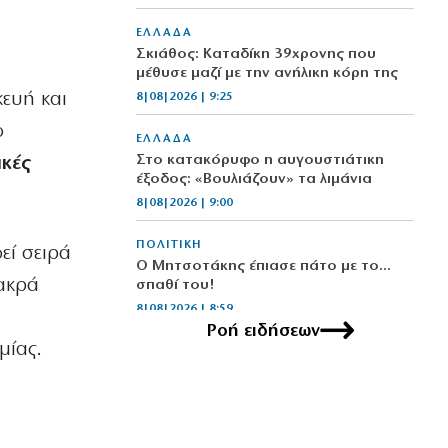
ΕΛΛΑΔΑ
Σκιάθος: Καταδίκη 39χρονης που
μέθυσε μαζί με την ανήλικη κόρη της
κευή και
8|08|2026 | 9:25
ο
ΕΛΛΑΔΑ
Στο κατακόρυφο η αυγουστιάτικη
ικές
έξοδος: «Βουλιάζουν» τα λιμάνια
8|08|2026 | 9:00
ΠΟΛΙΤΙΚΗ
εί σειρά
Ο Μητσοτάκης έπιασε πάτο με το…
μακρά
σπαθί του!
8|08|2026 | 8:59
Ροή ειδήσεων
μίας.
ΚΟΣΜΟΣ
Ιράν: Προσκλητήριο για ισλαμικό
μέτωπο απέναντι στη Δύση
8|08|2026 | 8:45