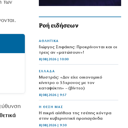
η των
νονται.
Ροή ειδήσεων
ΑΘΛΗΤΙΚΑ
Γιώργος Σηφάκης: Προκρίνονται και οι
τρεις αν «ματώσουν»!
8|08|2026 | 10:00
ΕΛΛΑΔΑ
Μυστράς: «Δεν είχε οικονομικό
κίνητρο ο 55χρονος με τον
καταψύκτη» – (βίντεο)
8|08|2026 | 9:57
ιεύθυνση
Η ΘΕΣΗ ΜΑΣ
Η πικρή αλήθεια της τσέπης κόντρα
θετικά
στην κυβερνητική προπαγάνδα
8|08|2026 | 9:30