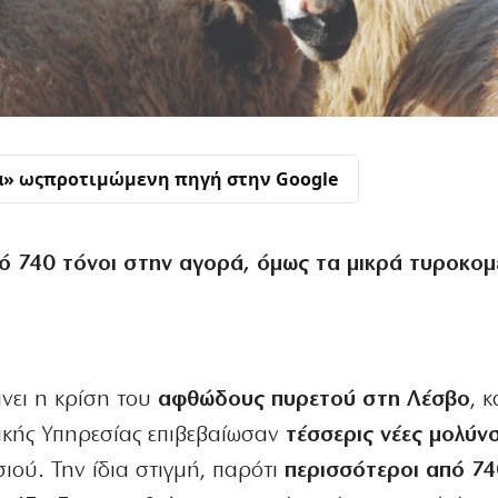
α» ως
προτιμώμενη πηγή στην Google
 740 τόνοι στη
ν αγορά, όμως τα μικρά τυροκομ
νει η κρίση του
αφθώδους πυρετού στη Λέσβο
, 
τρικής Υπηρεσίας επιβεβαίωσαν
τέσσερις νέες μολύνσ
ιού. Την ίδια στιγμή, παρότι
περισσότεροι από 74