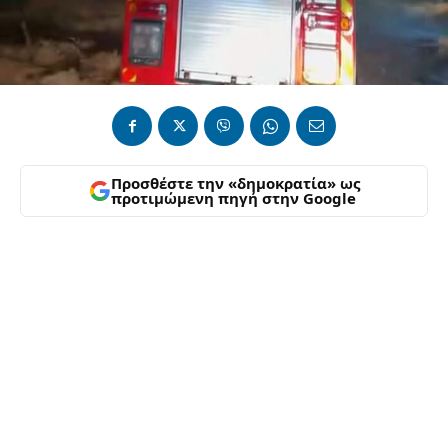
Προσθέστε την «δημοκρατία» ως
προτιμώμενη πηγή στην Google