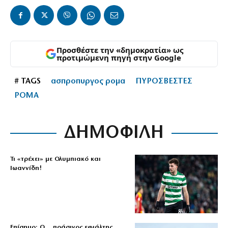
Προσθέστε την «δημοκρατία» ως
προτιμώμενη πηγή στην Google
# TAGS
ασπροπυργος ρομα
ΠΥΡΟΣΒΕΣΤΕΣ
ΡΟΜΑ
ΔΗΜΟΦΙΛΗ
Τι «τρέχει» με Ολυμπιακό και
Ιωαννίδη!
Επίσημο: Ο… πράσινος εφιάλτης