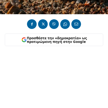
Προσθέστε την «δημοκρατία» ως
προτιμώμενη πηγή στην Google