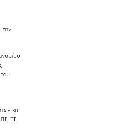
στις διαρρήξεις σπιτιών
8|08|2026 | 15:48
ΕΛΛΑΔΑ
Λυκαβηττός: Σε 57χρονη αγνοούμενη
η την
από την Κυψέλη ανήκει η σορός
8|08|2026 | 15:15
ΠΟΛΙΤΙΚΗ
μνασίου
Άρειος Πάγος: Στο αρχείο παραμένουν
οι υποκλοπές
ς
8|08|2026 | 15:00
 του
ΕΛΛΑΔΑ
Έβρος: Χειροπέδες σε τρεις
αλλοδαπούς διακινητές
λαθρομεταναστών
8|08|2026 | 14:40
ήτων και
ΠΕ, ΤΕ,
ΠΟΛΙΤΙΚΗ
Προκαλεί ο Αδωνις: «Θα καταγράφω