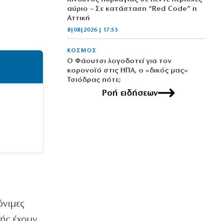
αύριο – Σε κατάσταση “Red Code” η
Αττική
8|08|2026 | 17:53
ΚΟΣΜΟΣ
Ο Φάουτσι λογοδοτεί για τον
κορονοϊό στις ΗΠΑ, ο «δικός μας»
Τσιόδρας πότε;
8|08|2026 | 17:30
Ροή ειδήσεων
ΚΟΣΜΟΣ
«Σφαγή» Μελόνι – Σάντσεθ: Ας
πρόσεχε η Ευρώπη!
8|08|2026 | 17:08
ΕΛΛΑΔΑ
Πληθωρισμός: Σε κούρσα ανόδου οι
τιμές σε κρέας, ενοίκια, καύσιμα
8|08|2026 | 17:00
όνιμες
ΟΙΚΟΝΟΜΙΑ
χής έχουν