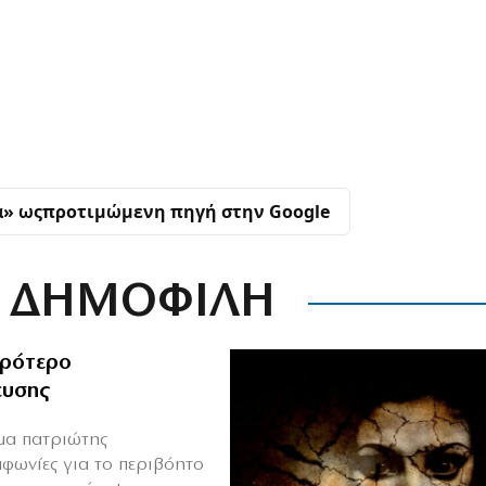
α» ως
προτιμώμενη πηγή στην Google
ΔΗΜΟΦΙΛΗ
ιρότερο
ευσης
ιμα πατριώτης
μφωνίες για το περιβόητο