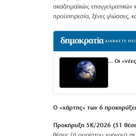
ακαδημαϊκών, επαγγελματικών 
προϋπηρεσία, ξένες γλώσσες, κο
ΔΙΑΒΑΣΤΕ ΕΠ
… Οι «νέε
Ο «χάρτης» των 6 προκηρύξε
Προκήρυξη 5Κ/2026 (51 θέσε
θέσεις (ή αορίστου χρόνου) σ