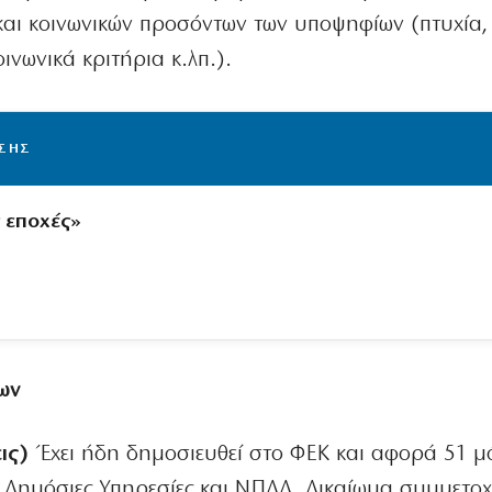
και κοινωνικών προσόντων των υποψηφίων (πτυχία,
ινωνικά κριτήρια κ.λπ.).
ΙΣΗΣ
ς εποχές»
ων
ις)
Έχει ήδη δημοσιευθεί στο ΦΕΚ και αφορά 51 μ
ε Δημόσιες Υπηρεσίες και ΝΠΔΔ. Δικαίωμα συμμετο