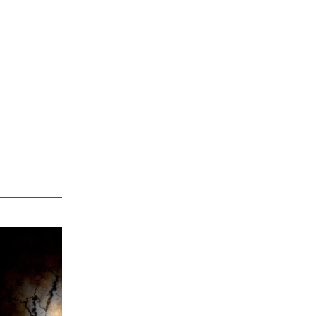
8|08|2026 | 13:00
ΑΘΛΗΤΙΚΑ
Το Ελεγκτικό Συνέδριο ακύρωσε τον
διαγωνισμό ενεργειακής αναβάθμισης
για το ΣΕΦ
8|08|2026 | 12:30
ΕΛΛΑΔΑ
Ένοχη σιωπή Μαξίμου για τις μπίζνες
Γάλλων – Ερντογάν που αποκάλυψε η
«δ»
8|08|2026 | 12:30
ΑΘΛΗΤΙΚΑ
Παναθηναϊκός: Με Λιβάι Γκαρσία για
την πρόκριση στη Σόφια
8|08|2026 | 12:05
ΠΟΛΙΤΙΚΗ
Σταύρος Παπασταύρου: Η πιο
σκανδαλώδης από όλες τις αποστολές