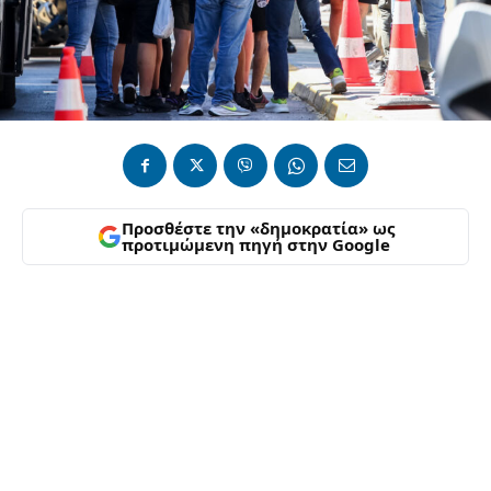
Προσθέστε την «δημοκρατία» ως
προτιμώμενη πηγή στην Google