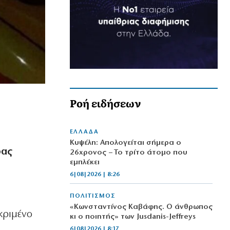
Ροή ειδήσεων
ΕΛΛΑΔΑ
Κυψέλη: Απολογείται σήμερα ο
ρας
26χρονος – Το τρίτο άτομο που
εμπλέκει
6|08|2026 | 8:26
ΠΟΛΙΤΙΣΜΟΣ
«Κωνσταντίνος Καβάφης. Ο άνθρωπος
κριμένο
κι ο ποιητής» των Jusdanis-Jeffreys
6|08|2026 | 8:17