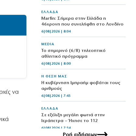
ΕΛΛΑΔΑ
Marfin: Σήμερα στην Ελλάδα η
46χρονη που συνελήφθη στο Λονδίνο
6|08|2026 | 8:04
MEDIA
Το σημερινό (6/8) τηλεοπτικό
αθλητικό πρόγραμμα
6|08|2026 | 8:00
Η ΘΕΣΗ ΜΑΣ
Η κυβέρνηση Ιμπραήμ φοβάται τους
αριθμούς
αρχές να
6|08|2026 | 7:45
ΕΛΛΑΔΑ
Σε εξέλιξη μεγάλη φωτιά στην
γικά
Ιεράπετρα – Ήχησε το 112
6|08|2026 | 7:34
Ροή ειδήσεων