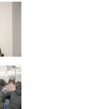
5|08|2026 | 23:10
ΟΙΚΟΝΟΜΙΑ
«Θερμό» φθινόπωρο στο πεδίο των
πλειστηριασμών
5|08|2026 | 23:00
ΕΛΛΑΔΑ
Σύμη: Τραγική κατάληξη για τον
όγδοο επιβαίνοντα του ιστιοπλοϊκού
5|08|2026 | 22:55
ΕΛΛΑΔΑ
Βόλος: Στη φυλακή 26χρονος που
απείλησε να σκοτώσει τη μητέρα του
5|08|2026 | 22:50
ΟΙΚΟΝΟΜΙΑ
Κακουργηματική φοροδιαφυγή κρύβει
η πώληση δανείων σε funds
5|08|2026 | 22:40