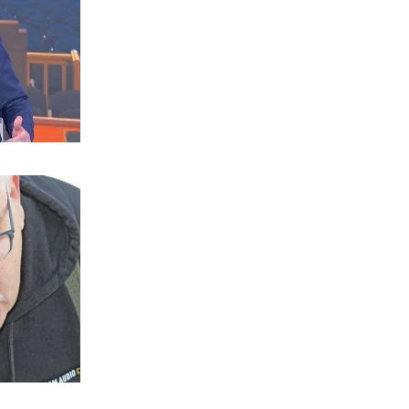
5|08|2026 | 23:40
ΟΙΚΟΝΟΜΙΑ
Τα funds υπονομεύουν την απόφαση
του Αρείου Πάγου για τους τόκους!
5|08|2026 | 23:30
ΑΘΛΗΤΙΚΑ
Έκανε… δύσκολη τη ζωή του ο
Παναθηναϊκός!
5|08|2026 | 23:24
ΕΛΛΑΔΑ
Επιστολή ΤΕΕ προς ΓΑΙΟΣΕ για τον
Σιδηροδρομικό Σταθμό Λάρισας
5|08|2026 | 23:20
ΚΟΣΜΟΣ
Τουρκία: Κατατέθηκε ν/σ για
τερματισμό της σύγκρουσης με τους
Κούρδους