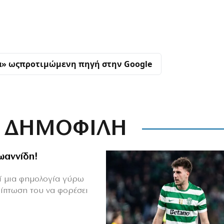
α» ως
προτιμώμενη πηγή στην Google
ΔΗΜΟΦΙΛΗ
Ιωαννίδη!
θεί μια φημολογία γύρω
ρίπτωση του να φορέσει