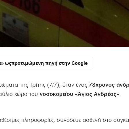
α» ως
προτιμώμενη πηγή στην Google
ώματα της Τρίτης (7/7), όταν ένας
78χρονος άνδ
αύλιο χώρο του
νοσοκομείου «Άγιος Ανδρέας»
.
αθέσιμες πληροφορίες, συνόδευε ασθενή στο συγκε