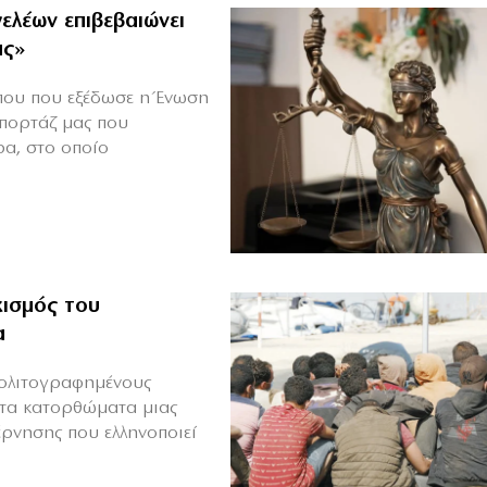
ελέων επιβεβαιώνει
ας»
ύπου που εξέδωσε η Ένωση
επορτάζ μας που
ρα, στο οποίο
κισμός του
α
 πολιτογραφημένους
 τα κατορθώματα μιας
έρνησης που ελληνοποιεί