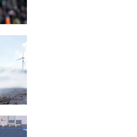
γιορτάζουν σήμερα
6|08|2026 | 6:45
ΚΟΣΜΟΣ
Βραζιλία: Ευχάριστη… εισβολή από
Καπιμπάρα σε νομοθετικό μέγαρο
6|08|2026 | 0:00
ΕΛΛΑΔΑ
Ζαλίζουν οι τιμές πετρελαίου στα
βενζινάδικα της Θεσσαλονίκης!
5|08|2026 | 23:57
ΚΟΣΜΟΣ
Γιγαντιαίο παγόβουνο τουμπάρει μέσα
στον ωκεανό (βίντεο)
5|08|2026 | 23:50
ΕΛΛΑΔΑ
Λίμνη Πλαστήρα: Υπαίθριο μουσείο
τέχνης σε 90 στρέμματα