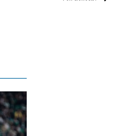
ΠΟΛΙΤΙΚΗ
Δέκα ερωτήματα για τη συμφωνία του
«καλωδίου» GSI
6|08|2026 | 7:25
ΠΟΛΙΤΙΚΗ
Ούτε ίχνος αυτοκριτικής για την
καταστροφή!
6|08|2026 | 7:15
ΠΟΛΙΤΙΣΜΟΣ
Μια νέα «Αντιγόνη» στην Επίδαυρο
6|08|2026 | 7:10
ΕΛΛΑΔΑ
Καύσωνας και ισχυροί άνεμοι σήμερα:
Red Code για Αττική και Εύβοια
6|08|2026 | 7:02
ΟΡΘΟΔΟΞΙΑ
Εορτολόγιο 6 Αυγούστου: Δείτε ποιοι