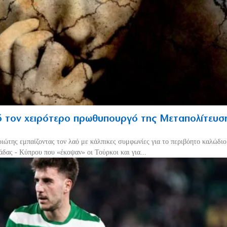
 τον χειρότερο πρωθυπουργό της Μεταπολίτευσ
ριώτης εμπαίζοντας τον λαό με κάλπικες συμφωνίες για το περιβόητο καλώδι
δας - Κύπρου που «έκοψαν» οι Τούρκοι και για...