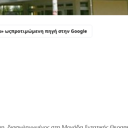
α» ως
προτιμώμενη πηγή στην Google
αση, διασωληνωμένος στη Μονάδα Εντατικής Θεραπε