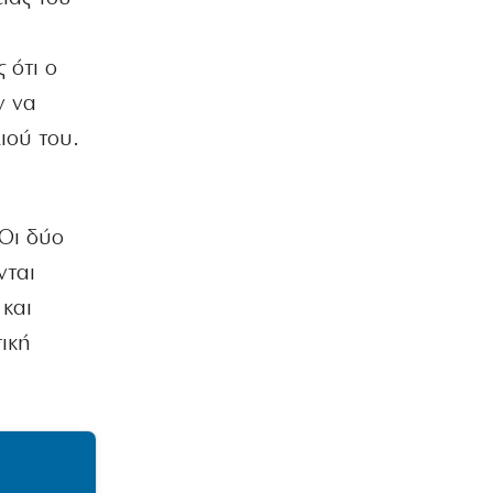
 ότι ο
ν να
ιού του.
 Οι δύο
νται
 και
ική