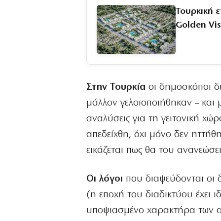
Τουρκική ε
Golden Vi
Στην Τουρκία
οι δημοσκόποι δε
μάλλον γελοιοποιήθηκαν – και 
αναλύσεις για τη γειτονική χώ
απεδείχθη, όχι μόνο δεν ηττήθ
εικάζεται πως θα του ανανεώσε
Οι λόγοι
που διαψεύδονται οι 
(η εποχή του διαδικτύου έχει ι
υποψιασμένο χαρακτήρα των α