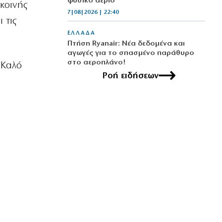
φυσικό αέριο
 κοινής
7|08|2026 | 22:40
 τις
ΕΛΛΑΔΑ
Πτήση Ryanair: Νέα δεδομένα και
αγωγές για το σπασμένο παράθυρο
στο αεροπλάνο!
 Καλό
7|08|2026 | 22:35
Ροή ειδήσεων
ΠΟΛΙΤΙΣΜΟΣ
Ριζοσπαστική «Αντιγόνη» συναντά τον
σύγχρονο χορό στην Επίδαυρο
7|08|2026 | 22:30
ΕΛΛΑΔΑ
Ρομά εμβόλιζε επανειλημμένα
σταθμευμένο όχημα μετά από καβγά
(βίντεο)
7|08|2026 | 22:20
ΟΙΚΟΝΟΜΙΑ
CVC: Στο 1,1 δισ. € η τιμή εκκίνησης