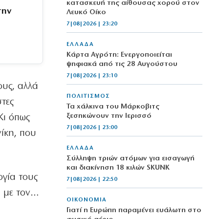
κατασκευή της αίθουσας χορού στον
την
Λευκό Οίκο
7|08|2026 | 23:20
ΕΛΛΑΔΑ
Κάρτα Αγρότη: Ενεργοποιείται
ψηφιακά από τις 28 Αυγούστου
7|08|2026 | 23:10
ους, αλλά
ΠΟΛΙΤΙΣΜΟΣ
στες
Τα χάλκινα του Μάρκοβιτς
ξεσηκώνουν την Ιερισσό
Κι όπως
7|08|2026 | 23:00
νίκη, που
ΕΛΛΑΔΑ
Σύλληψη τριών ατόμων για εισαγωγή
και διακίνηση 18 κιλών SKUNK
ογία τους
7|08|2026 | 22:50
ι με τον…
ΟΙΚΟΝΟΜΙΑ
Γιατί η Ευρώπη παραμένει ευάλωτη στο