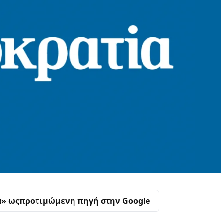
α» ως
προτιμώμενη πηγή στην Google