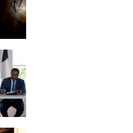
αυθαιρεσιών!
7|08|2026 | 21:40
ΠΑΡΑΠΟΛΙΤΙΚΑ
Μεταναστευτικό, φωτιές και
κυβερνητική διαχείριση
7|08|2026 | 21:30
ΕΛΛΑΔΑ
Χανιά: Αναστέλλονται τα τακτικά
ραντεβού αγγειοχειρουργού λόγω
κλοπής
7|08|2026 | 21:20
ΕΛΛΑΔΑ
Εμφύλιος στις λαϊκές αγορές
7|08|2026 | 21:10
ΗΡΕΜΟΛΟΓΙΟ
Ασύστολο… πρωθυπουργικό δούλεμα
πάνω στις στάχτες της Αττικής