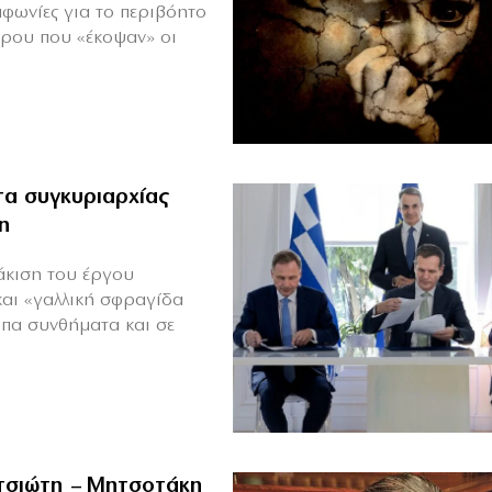
μφωνίες για το περιβόητο
πρου που «έκοψαν» οι
α συγκυριαρχίας
η
άκιση του έργου
και «γαλλική σφραγίδα
υπα συνθήματα και σε
ιτσιώτη – Μητσοτάκη