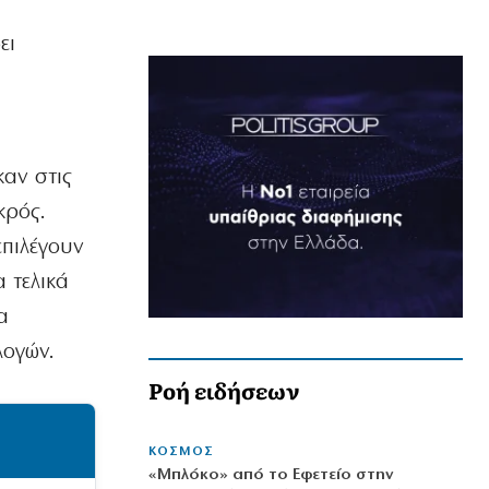
ει
αν στις
κρός.
επιλέγουν
 τελικά
α
λογών.
Ροή ειδήσεων
ΚΟΣΜΟΣ
«Μπλόκο» από το Εφετείο στην