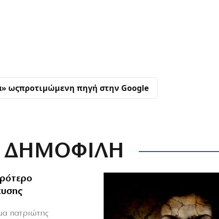
α» ως
προτιμώμενη πηγή στην Google
ΔΗΜΟΦΙΛΗ
ιρότερο
ευσης
ιμα πατριώτης