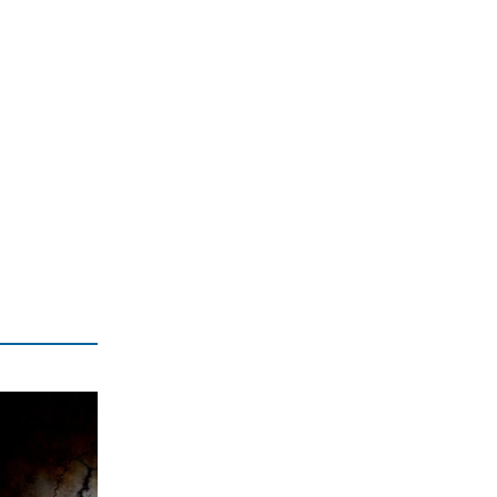
για 3 νέα πωλητήρια
7|08|2026 | 22:15
ΑΘΛΗΤΙΚΑ
Ολυμπιακός: Έγινε «ερυθρολεύκος» ο
γιος του Ζιοβάνι
7|08|2026 | 22:10
ΕΛΛΑΔΑ
Μαρούσι: Συνελήφθη 35χρονος με
ναρκωτικά σε προαύλιο σχολείου
7|08|2026 | 21:50
ΟΙΚΟΝΟΜΙΑ
«Χαστούκι» ΟΟΣΑ στην κυβέρνηση:
Τελευταία η Ελλάδα στο εισόδημα
7|08|2026 | 21:40
ΕΛΛΑΔΑ
Πάνω από 1.500 έλεγχοι σε 300
παραλίες – Χαλκιδική: Ρεκόρ