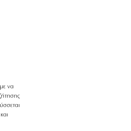
με να
υζήτησης
τύσσεται
 και
ι