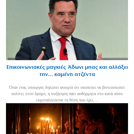
Επικοινωνιακές μαγκιές Άδωνι μπας και αλλάξει
την… καμένη ατζέντα
Όταν ένας υπουργός δηλώνει ανοιχτά ότι σκοπεύει να βιντεοσκοπεί
πολίτες στον δρόμο, η συζήτηση πάει αυθόρμητα στο κατά πόσο
εκμεταλλεύεται τη θέση που έχει,...