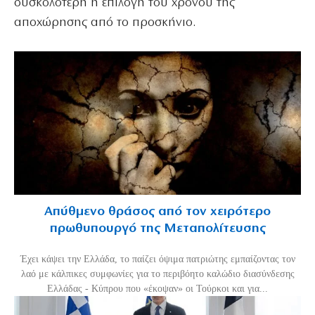
δυσκολότερη η επιλογή του χρόνου της
αποχώρησης από το προσκήνιο.
Απύθμενο θράσος από τον χειρότερο
πρωθυπουργό της Μεταπολίτευσης
Έχει κάψει την Ελλάδα, το παίζει όψιμα πατριώτης εμπαίζοντας τον
λαό με κάλπικες συμφωνίες για το περιβόητο καλώδιο διασύνδεσης
Ελλάδας - Κύπρου που «έκοψαν» οι Τούρκοι και για...