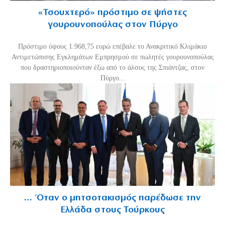
«Τσουχτερό» πρόστιμο σε ψήστες
γουρουνοπούλας στον Πύργο
Πρόστιμο ύψους 1.968,75 ευρώ επέβαλε το Ανακριτικό Κλιμάκιο
Αντιμετώπισης Εγκλημάτων Εμπρησμού σε πωλητές γουρουνοπούλας
που δραστηριοποιούνταν έξω από το άλσος της Σπιάντζας, στον
Πύργο...
… Όταν ο μητσοτακισμός παρέδωσε την
Ελλάδα στους Τούρκους