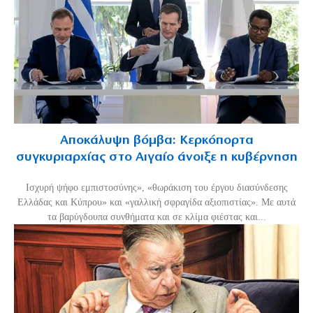
Αποκάλυψη βόμβα: Κερκόπορτα
συγκυριαρχίας στο Αιγαίο άνοιξε η κυβέρνηση
Ισχυρή ψήφο εμπιστοσύνης», «θωράκιση του έργου διασύνδεσης
Ελλάδας και Κύπρου» και «γαλλική σφραγίδα αξιοπιστίας». Με αυτά
τα βαρύγδουπα συνθήματα και σε κλίμα φιέστας και...