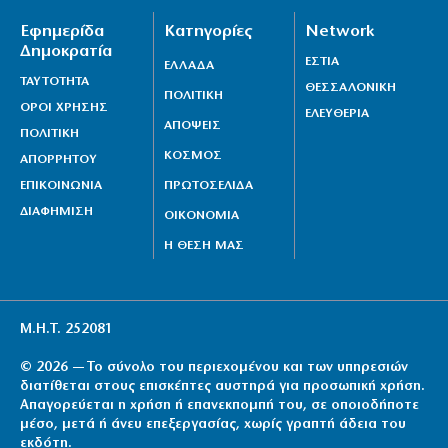
Εφημερίδα
Κατηγορίες
Network
Δημοκρατία
ΕΣΤΙΑ
ΕΛΛΑΔΑ
ΤΑΥΤΟΤΗΤΑ
ΘΕΣΣΑΛΟΝΙΚΗ
ΠΟΛΙΤΙΚΗ
ΟΡΟΙ ΧΡΗΣΗΣ
ΕΛΕΥΘΕΡΙΑ
ΑΠΟΨΕΙΣ
ΠΟΛΙΤΙΚΗ
ΚΟΣΜΟΣ
ΑΠΟΡΡΗΤΟΥ
ΕΠΙΚΟΙΝΩΝΙΑ
ΠΡΩΤΟΣΕΛΙΔΑ
ΔΙΑΦΗΜΙΣΗ
ΟΙΚΟΝΟΜΙΑ
Η ΘΕΣΗ ΜΑΣ
Μ.Η.Τ. 252081
© 2026 — Το σύνολο του περιεχομένου και των υπηρεσιών
διατίθεται στους επισκέπτες αυστηρά για προσωπική χρήση.
Απαγορεύεται η χρήση ή επανεκπομπή του, σε οποιοδήποτε
μέσο, μετά ή άνευ επεξεργασίας, χωρίς γραπτή άδεια του
εκδότη.