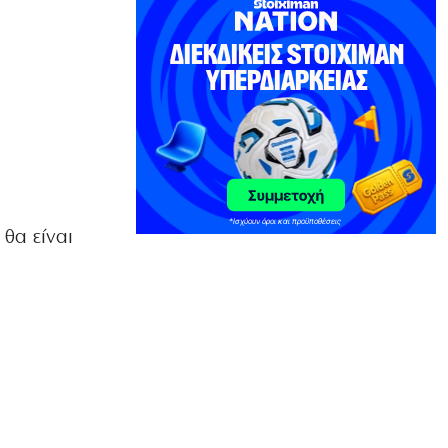
ΑΘΛΗΤΙΚΑ
Ο Ορτέγκα αποχαιρέτησε τον
Ολυμπιακό και υπογράφει στη Ρίβερ
Πλέιτ
6|08|2026 | 23:00
ΕΛΛΑΔΑ
ΟΛΘ: Νέα επένδυση σε σύγχρονο
εξοπλισμό – 8 νέα Straddle Carriers
στο λιμάνι
6|08|2026 | 22:50
 θα είναι
ΑΘΛΗΤΙΚΑ
Όλα για όλα για την ανατροπή ο ΠΑΟΚ
6|08|2026 | 22:47
ΚΟΣΜΟΣ
Ιστορική επίσκεψη Ζελένσκι στη
Σερβία
6|08|2026 | 22:40