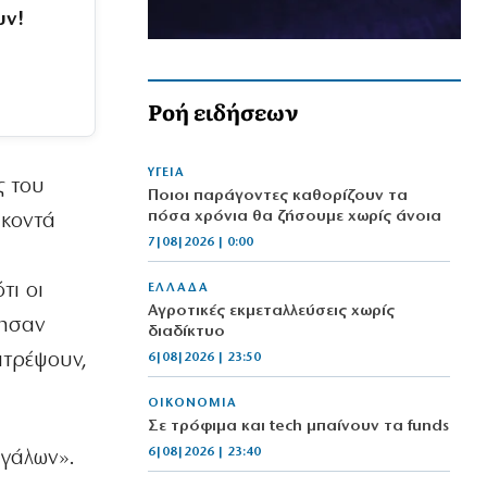
υν!
Ροή ειδήσεων
ΥΓΕΙΑ
ς του
Ποιοι παράγοντες καθορίζουν τα
πόσα χρόνια θα ζήσουμε χωρίς άνοια
 κοντά
7|08|2026 | 0:00
τι οι
ΕΛΛΑΔΑ
Αγροτικές εκμεταλλεύσεις χωρίς
τησαν
διαδίκτυο
ατρέψουν,
6|08|2026 | 23:50
ΟΙΚΟΝΟΜΙΑ
Σε τρόφιμα και tech μπαίνουν τα funds
6|08|2026 | 23:40
γάλων».