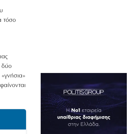
ου
α τόσο
ιας
ό δύο
 «γνήσια»
 φαίνονται