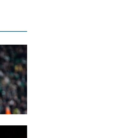
ΠΟΛΙΤΙΣΜΟΣ
Αγιον Ορος: Εικαστικό ταξίδι σιωπής
και πίστης
6|08|2026 | 22:30
ΕΛΛΑΔΑ
Χαλκιδική: Νεκρός 69χρονος στην
παραλία Σίβηρη
6|08|2026 | 22:25
ΑΘΛΗΤΙΚΑ
UEFA: Διατηρεί το μποϊκοτάζ στα
Παγκόσμια Κύπελλα
6|08|2026 | 22:20
ΟΙΚΟΝΟΜΙΑ
Aκριβαίνει γάλα και φέτα
6|08|2026 | 22:10
ΠΟΛΙΤΙΣΜΟΣ
Επίδαυρος: Η «Μήδεια» συναντά την…