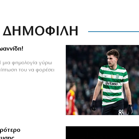
ΔΗΜΟΦΙΛΗ
Ιωαννίδη!
θεί μια φημολογία γύρω
ρίπτωση του να φορέσει
ιρότερο
ευσης