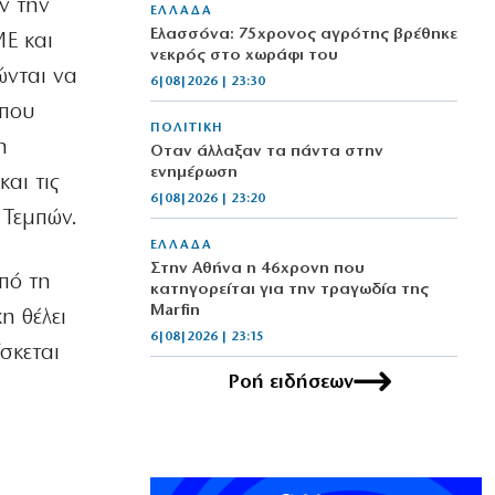
ν την
ΕΛΛΑΔΑ
Ελασσόνα: 75χρονος αγρότης βρέθηκε
ΜΕ και
νεκρός στο χωράφι του
ώνται να
6|08|2026 | 23:30
 που
ΠΟΛΙΤΙΚΗ
η
Όταν άλλαξαν τα πάντα στην
ενημέρωση
αι τις
6|08|2026 | 23:20
 Τεμπών.
ΕΛΛΑΔΑ
Στην Αθήνα η 46χρονη που
πό τη
κατηγορείται για την τραγωδία της
Marfin
η θέλει
6|08|2026 | 23:15
ίσκεται
Ροή ειδήσεων
ΟΙΚΟΝΟΜΙΑ
Delivery: Γιατί το αφορολόγητο στα
φιλοδωρήματα δεν αρκεί – Τι ζητούν οι
διανομείς (βίντεο)
6|08|2026 | 23:10