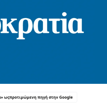
α» ως
προτιμώμενη πηγή στην Google