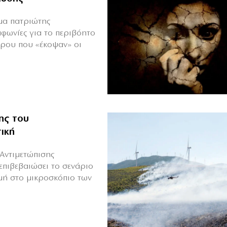
ιμα πατριώτης
μφωνίες για το περιβόητο
πρου που «έκοψαν» οι
ης του
ική
Αντιμετώπισης
επιβεβαιώσει το σενάριο
μή στο μικροσκόπιο των