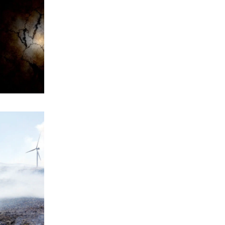
Τεχνητή Νοημοσύνη
6|08|2026 | 22:00
ΑΘΛΗΤΙΚΑ
Έρχεται ο Σαββίδης και φέρνει…
«μπαμ» στον ΠΑΟΚ!
6|08|2026 | 21:55
ΚΟΣΜΟΣ
Reuters: Ανησυχία στις ΗΠΑ για
αστάθεια στη Μέση Ανατολή
6|08|2026 | 21:50
ΕΛΛΑΔΑ
Επτά μήνες ανενεργά τα νέα
αεροπλάνα της Πυροσβεστικής
6|08|2026 | 21:40
ΚΟΣΜΟΣ
Ιταλία όπως… Μυστράς: 50χρονος
έπαιρνε τη σύνταξη της νεκρής