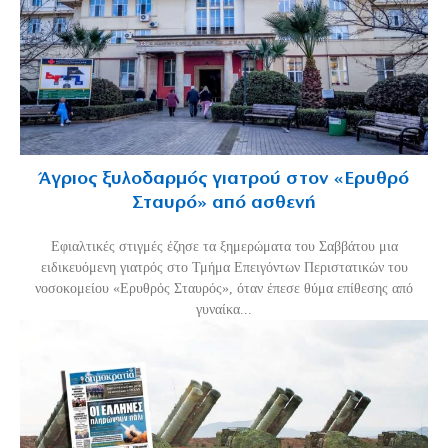
Άγριος ξυλοδαρμός γιατρού στον «Ερυθρό
Σταυρό» από ασθενή
Εφιαλτικές στιγμές έζησε τα ξημερώματα του Σαββάτου μια
ειδικευόμενη γιατρός στο Τμήμα Επειγόντων Περιστατικών του
νοσοκομείου «Ερυθρός Σταυρός», όταν έπεσε θύμα επίθεσης από
γυναίκα...