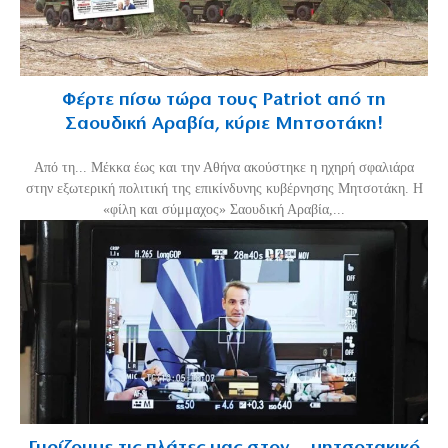
Φέρτε πίσω τώρα τους Patriot από τη
Σαουδική Αραβία, κύριε Μητσοτάκη!
Από τη... Μέκκα έως και την Αθήνα ακούστηκε η ηχηρή σφαλιάρα
στην εξωτερική πολιτική της επικίνδυνης κυβέρνησης Μητσοτάκη. Η
«φίλη και σύμμαχος» Σαουδική Αραβία,...