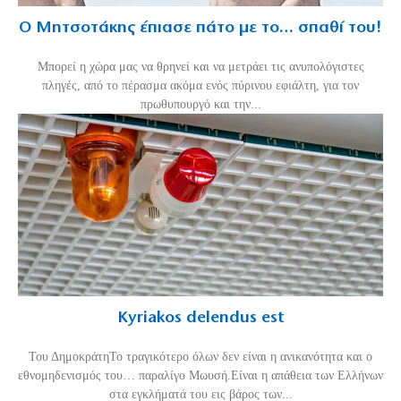
Ο Μητσοτάκης έπιασε πάτο με το… σπαθί του!
Mπορεί η χώρα μας να θρηνεί και να μετράει τις ανυπολόγιστες
πληγές, από το πέρασμα ακόμα ενός πύρινου εφιάλτη, για τον
πρωθυπουργό και την...
Kyriakos delendus est
Του ΔημοκράτηΤο τραγικότερο όλων δεν είναι η ανικανότητα και ο
εθνομηδενισμός του… παραλίγο Μωυσή.Είναι η απάθεια των Ελλήνων
στα εγκλήματά του εις βάρος των...