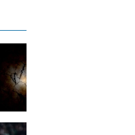
ΕΛΛΑΔΑ
Υπόθεση Marfin: Σήμερα η κρίσιμη
απολογία της 46χρονης
7|08|2026 | 8:09
ΠΟΛΙΤΙΣΜΟΣ
Θάνος Μπίρκος: «Μπορείς να κάνεις
κωμωδία χωρίς να προσβάλλεις»
7|08|2026 | 8:00
MEDIA
Το σημερινό (7/8) αθλητικό
τηλεοπτικό πρόγραμμα
7|08|2026 | 8:00
ΕΛΛΑΔΑ
Πυρκαγιά στη Βοιωτία:
Προφυλακίστηκαν οι τρεις
κατηγορούμενοι
7|08|2026 | 7:47