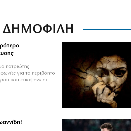
ΔΗΜΟΦΙΛΗ
ιρότερο
ευσης
ιμα πατριώτης
μφωνίες για το περιβόητο
πρου που «έκοψαν» οι
Ιωαννίδη!