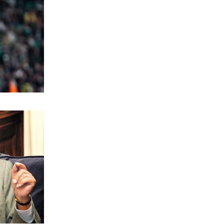
ΠΟΛΙΤΙΚΗ
Φιέστα Κυριάκου: Τα έλεγε στον
καθρέφτη του… για τα ρουσφέτια!
7|08|2026 | 7:33
ΠΟΛΙΤΙΚΗ
Αποκάλυψη βόμβα: Κερκόπορτα
συγκυριαρχίας στο Αιγαίο άνοιξε η
κυβέρνηση
7|08|2026 | 7:22
ΠΟΛΙΤΙΣΜΟΣ
Θάλασσα: Ο αιώνιος καμβάς των
καλλιτεχνών
7|08|2026 | 7:11
ΕΛΛΑΔΑ
Με διπλό «πρόσωπο» σήμερα ο καιρός
– 38άρια αλλά και τοπικές βροχές
7|08|2026 | 7:00