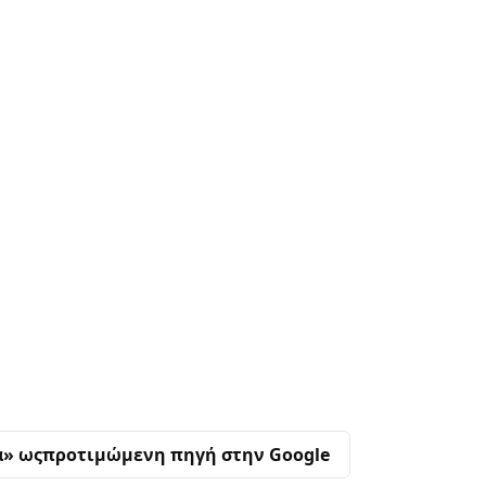
α» ως
προτιμώμενη πηγή στην Google