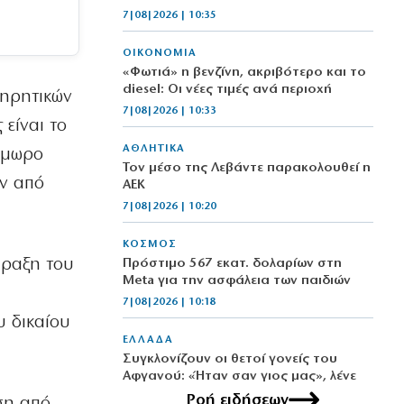
7|08|2026 | 10:35
ΟΙΚΟΝΟΜΙΑ
«Φωτιά» η βενζίνη, ακριβότερο και το
diesel: Οι νέες τιμές ανά περιοχή
τηρητικών
7|08|2026 | 10:33
 είναι το
ΑΘΛΗΤΙΚΑ
ξύμωρο
Τον μέσο της Λεβάντε παρακολουθεί η
υν από
ΑΕΚ
7|08|2026 | 10:20
ΚΟΣΜΟΣ
άραξη του
Πρόστιμο 567 εκατ. δολαρίων στη
Meta για την ασφάλεια των παιδιών
7|08|2026 | 10:18
υ δικαίου
ΕΛΛΑΔΑ
Συγκλονίζουν οι θετοί γονείς του
Αφγανού: «Ήταν σαν γιος μας», λένε
7|08|2026 | 10:13
Ροή ειδήσεων
ση από