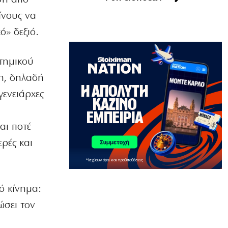
ίνους να
ΑΘΛΗΤΙΚΑ
Ψάχνει το «8άρι» που θα κάνει τη
ό» δεξιό.
διαφορά ο Παναθηναϊκός
7|08|2026 | 9:48
τημικού
ΕΛΛΑΔΑ
θη, δηλαδή
Μητέρα και γιος νεκροί σε τροχαίο
στις Σέρρες
γενειάρχες
7|08|2026 | 9:44
αι ποτέ
ΚΟΣΜΟΣ
Μαθητής άνοιξε πυρ σε σχολείο της
ρές και
Ταϊλάνδης: 7 νεκροί
7|08|2026 | 9:38
ΑΘΛΗΤΙΚΑ
ό κίνημα:
Ο Ινφαντίνο προσπάθησε να εκποιήσει
εν μία νυκτί τα εμπορικά δικαιώματα
ώσει τον
του Μουντιάλ
7|08|2026 | 9:31