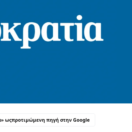
α» ως
προτιμώμενη πηγή στην Google