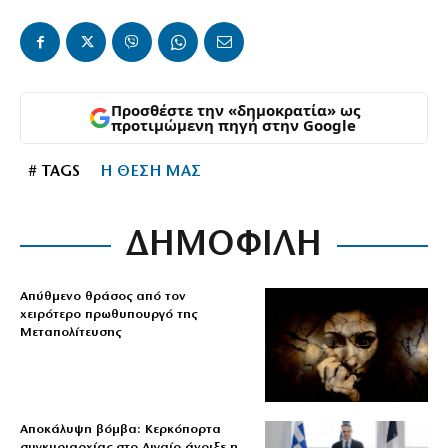
Προσθέστε την «δημοκρατία» ως
προτιμώμενη πηγή στην Google
# TAGS
Η ΘΕΣΗ ΜΑΣ
ΔΗΜΟΦΙΛΗ
Απύθμενο θράσος από τον
χειρότερο πρωθυπουργό της
Μεταπολίτευσης
Αποκάλυψη βόμβα: Κερκόπορτα
συγκυριαρχίας στο Αιγαίο άνοιξε η