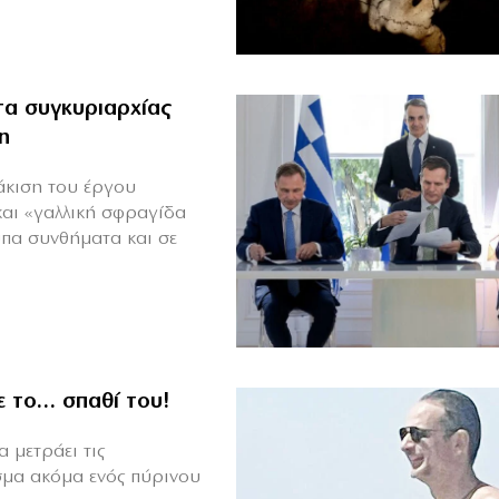
α συγκυριαρχίας
η
άκιση του έργου
και «γαλλική σφραγίδα
υπα συνθήματα και σε
ε το… σπαθί του!
 μετράει τις
σμα ακόμα ενός πύρινου