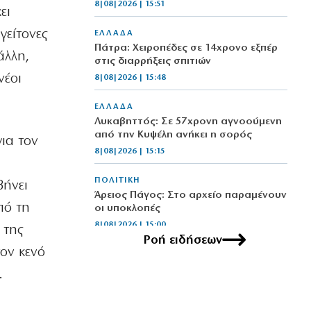
8|08|2026 | 15:51
ει
γείτονες
ΕΛΛΑΔΑ
Πάτρα: Χειροπέδες σε 14χρονο εξπέρ
άλλη,
στις διαρρήξεις σπιτιών
νέοι
8|08|2026 | 15:48
ΕΛΛΑΔΑ
Λυκαβηττός: Σε 57χρονη αγνοούμενη
από την Κυψέλη ανήκει η σορός
για τον
8|08|2026 | 15:15
ΠΟΛΙΤΙΚΗ
βήνει
Άρειος Πάγος: Στο αρχείο παραμένουν
πό τη
οι υποκλοπές
8|08|2026 | 15:00
 της
Ροή ειδήσεων
ον κενό
ΕΛΛΑΔΑ
Έβρος: Χειροπέδες σε τρεις
.
αλλοδαπούς διακινητές
λαθρομεταναστών