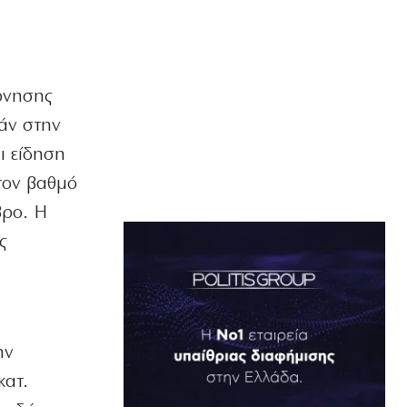
έρνησης
άν στην
ι είδηση
 τον βαθμό
βρο. Η
ς
ην
κατ.