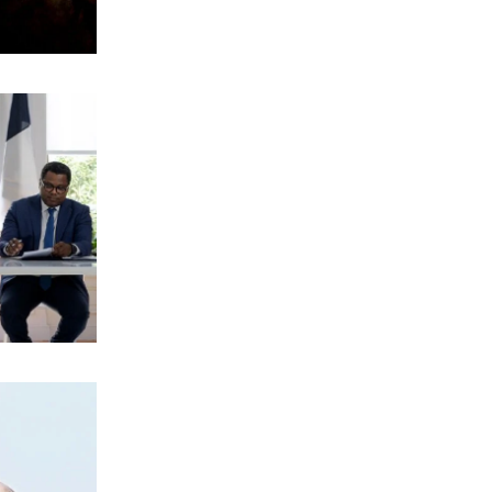
ΠΟΛΙΤΙΚΗ
Φέρτε πίσω τώρα τους Patriot από τη
Σαουδική Αραβία, κύριε Μητσοτάκη!
8|08|2026 | 13:00
ΑΘΛΗΤΙΚΑ
Το Ελεγκτικό Συνέδριο ακύρωσε τον
διαγωνισμό ενεργειακής αναβάθμισης
για το ΣΕΦ
8|08|2026 | 12:30
ΠΟΛΙΤΙΚΗ
Ένοχη σιωπή Μαξίμου για τις μπίζνες
Γάλλων – Ερντογάν που αποκάλυψε η
«δ»
8|08|2026 | 12:30
ΑΘΛΗΤΙΚΑ
Παναθηναϊκός: Με Λιβάι Γκαρσία για
την πρόκριση στη Σόφια
8|08|2026 | 12:05