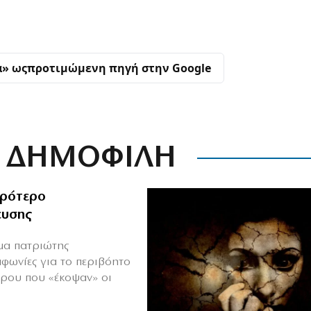
α» ως
προτιμώμενη πηγή στην Google
ΔΗΜΟΦΙΛΗ
ιρότερο
ευσης
ιμα πατριώτης
μφωνίες για το περιβόητο
πρου που «έκοψαν» οι