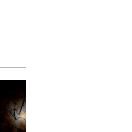
8|08|2026 | 14:40
ΠΟΛΙΤΙΚΗ
Προκαλεί ο Αδωνις: «Θα καταγράφω
τους πάντες…»
8|08|2026 | 14:30
ΠΟΛΙΤΙΚΗ
Επιμένει το ΠΑΣΟΚ για τα «σπιτάκια
ανακύκλωσης»
8|08|2026 | 14:00
ΕΛΛΑΔΑ
Αγριος ξυλοδραμός γιατρού στον
«Ερυθρό Σταυρό» από ασθενή
8|08|2026 | 13:40
ΠΟΛΙΤΙΚΗ
Ντόρα: Αμηχανία για την
υποψηφιότητά της
8|08|2026 | 13:30