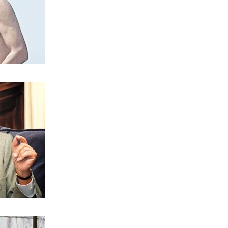
ΕΛΛΑΔΑ
Σταύρος Παπασταύρου: Η πιο
σκανδαλώδης από όλες τις αποστολές
του
8|08|2026 | 12:00
ΠΟΛΙΤΙΚΗ
Τουρκική πρόκληση: Αμφισβητούν την
κυριαρχία των νησιών μας
8|08|2026 | 11:45
ΑΘΛΗΤΙΚΑ
Ηλιόπουλος σε Μάγερ: «Βλέπω το
βλέμμα της τίγρης στα μάτια σου»
8|08|2026 | 11:30
ΠΟΛΙΤΙΚΗ
Ο Μητσοτάκης έπιασε πάτο με το…
σπαθί του!
8|08|2026 | 11:29