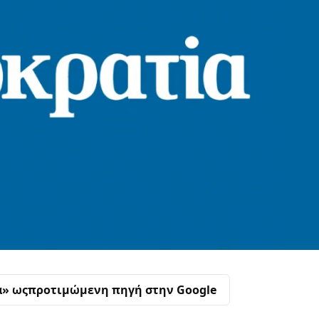
α» ως
προτιμώμενη πηγή στην Google