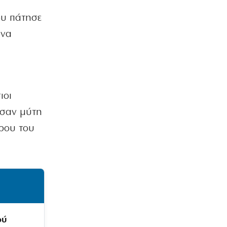
που πάτησε
 να
ιοι
ασαν μύτη
δρου του
ού