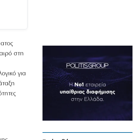
ματος
καιρό στη
λογικό για
άταξη
ότητες
νης