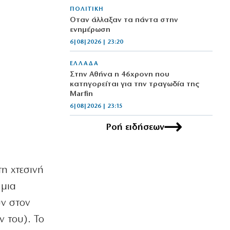
ΠΟΛΙΤΙΚΗ
Όταν άλλαξαν τα πάντα στην
ενημέρωση
6|08|2026 | 23:20
ΕΛΛΑΔΑ
Στην Αθήνα η 46χρονη που
κατηγορείται για την τραγωδία της
Marfin
6|08|2026 | 23:15
Ροή ειδήσεων
ΟΙΚΟΝΟΜΙΑ
Delivery: Γιατί το αφορολόγητο στα
φιλοδωρήματα δεν αρκεί – Τι ζητούν οι
διανομείς (βίντεο)
τη χτεσινή
6|08|2026 | 23:10
 μια
ΑΘΛΗΤΙΚΑ
υν στον
Ο Ορτέγκα αποχαιρέτησε τον
Ολυμπιακό και υπογράφει στη Ρίβερ
ν του). Το
Πλέιτ