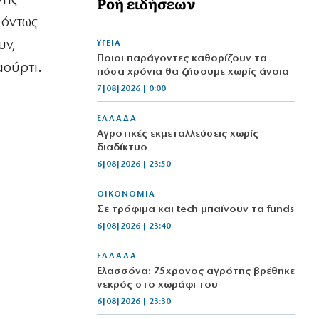
Ροή ειδήσεων
 όντως
υν,
ΥΓΕΙΑ
Ποιοι παράγοντες καθορίζουν τα
ούρτι.
πόσα χρόνια θα ζήσουμε χωρίς άνοια
7|08|2026 | 0:00
ΕΛΛΑΔΑ
Αγροτικές εκμεταλλεύσεις χωρίς
διαδίκτυο
6|08|2026 | 23:50
ΟΙΚΟΝΟΜΙΑ
Σε τρόφιμα και tech μπαίνουν τα funds
6|08|2026 | 23:40
ΕΛΛΑΔΑ
Ελασσόνα: 75χρονος αγρότης βρέθηκε
νεκρός στο χωράφι του
6|08|2026 | 23:30