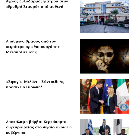
Άγριος ξυλοδαρμός γιατρού στον
«Ερυθρό Σταυρό» από ασθενή
Απύθμενο θράσος από τον
χειρότερο πρωθυπουργό της
Μεταπολίτευσης
«Σφαγή» Μελόνι – Σάντσεθ: Ας
πρόσεχε η Ευρώπη!
Αποκάλυψη βόμβα: Κερκόπορτα
συγκυριαρχίας στο Αιγαίο άνοιξε η
κυβέρνηση