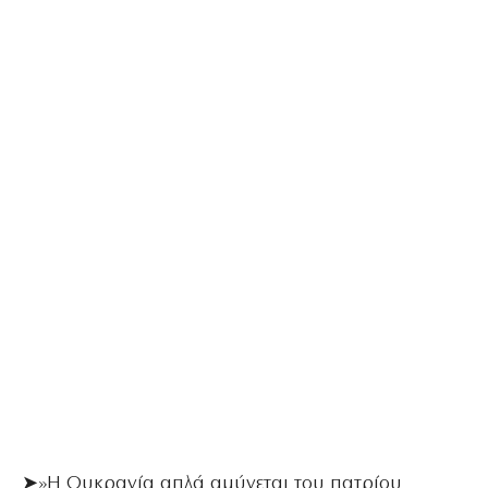
➤»Η Ουκρανία απλά αμύνεται του πατρίου