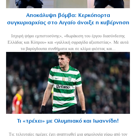
Αποκάλυψη βόμβα: Κερκόπορτα
συγκυριαρχίας στο Αιγαίο άνοιξε η κυβέρνηση
Ισχυρή ψήφο εμπιστοσύνης», «θωράκιση του έργου διασύνδεσης
Ελλάδας και Κύπρου» και «γαλλική σφραγίδα αξιοπιστίας». Με αυτά
τα βαρύγδουπα συνθήματα και σε κλίμα φιέστας και...
Τι «τρέχει» με Ολυμπιακό και Ιωαννίδη!
Τις τελευταίες ημέρες έχει αναπτυχθεί μια φημολογία γύρω από τον