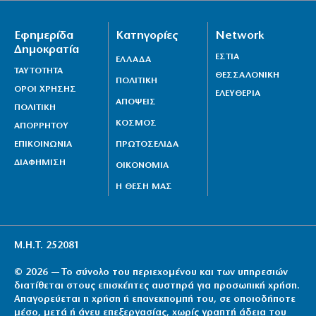
Εφημερίδα
Κατηγορίες
Network
Δημοκρατία
ΕΣΤΙΑ
ΕΛΛΑΔΑ
ΤΑΥΤΟΤΗΤΑ
ΘΕΣΣΑΛΟΝΙΚΗ
ΠΟΛΙΤΙΚΗ
ΟΡΟΙ ΧΡΗΣΗΣ
ΕΛΕΥΘΕΡΙΑ
ΑΠΟΨΕΙΣ
ΠΟΛΙΤΙΚΗ
ΚΟΣΜΟΣ
ΑΠΟΡΡΗΤΟΥ
ΕΠΙΚΟΙΝΩΝΙΑ
ΠΡΩΤΟΣΕΛΙΔΑ
ΔΙΑΦΗΜΙΣΗ
ΟΙΚΟΝΟΜΙΑ
Η ΘΕΣΗ ΜΑΣ
Μ.Η.Τ. 252081
© 2026 — Το σύνολο του περιεχομένου και των υπηρεσιών
διατίθεται στους επισκέπτες αυστηρά για προσωπική χρήση.
Απαγορεύεται η χρήση ή επανεκπομπή του, σε οποιοδήποτε
μέσο, μετά ή άνευ επεξεργασίας, χωρίς γραπτή άδεια του