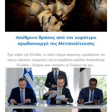
Απύθμενο θράσος από τον χειρότερο
πρωθυπουργό της Μεταπολίτευσης
Έχει κάψει την Ελλάδα, το παίζει όψιμα πατριώτης εμπαίζοντας τον
λαό με κάλπικες συμφωνίες για το περιβόητο καλώδιο διασύνδεσης
Ελλάδας - Κύπρου που «έκοψαν» οι Τούρκοι και για...