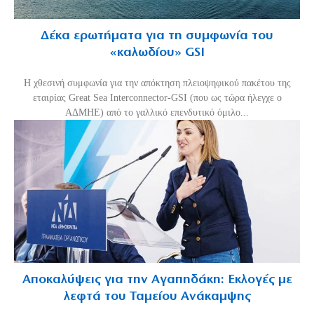
Δέκα ερωτήματα για τη συμφωνία του
«καλωδίου» GSI
Η χθεσινή συμφωνία για την απόκτηση πλειοψηφικού πακέτου της
εταιρίας Great Sea Interconnector-GSI (που ως τώρα ήλεγχε ο
ΑΔΜΗΕ) από το γαλλικό επενδυτικό όμιλο...
Αποκαλύψεις για την Αγαπηδάκη: Εκλογές με
λεφτά του Ταμείου Ανάκαμψης