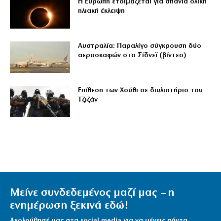
Η Ευρώπη ετοιμάζεται για σπάνια ολική
ηλιακή έκλειψη
Αυστραλία: Παραλίγο σύγκρουση δύο
αεροσκαφών στο Σίδνεϊ (βίντεο)
Επίθεση των Χούθι σε διυλιστήριο του
Τζιζάν
Μείνε συνδεδεμένος μαζί μας – η
ενημέρωση ξεκινά εδώ!
Ακολούθησέ μας στα social media για να μένεις πάντα